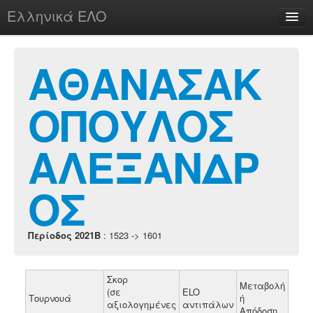
Ελληνικά ΕΛΟ
Περί
ΑΘΑΝΑΣΑΚ
ΟΠΟΥΛΟΣ
chesstu.be @ discord
Login
ΑΛΕΞΑΝΔΡ
ΟΣ
Περίοδος 2021B
: 1523 -> 1601
Σκορ
Μεταβολή
(σε
ELO
Τουρνουά
ή
αξιολογημένες
αντιπάλων
Απόδοση