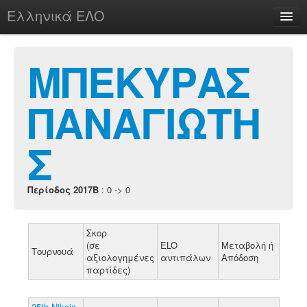
Ελληνικά ΕΛΟ
Περί
ΜΠΕΚΥΡΑΣ
ΠΑΝΑΓΙΩΤΗ
chesstu.be @ discord
Login
Σ
Περίοδος 2017B
: 0 -> 0
Σκορ
(σε
ELO
Μεταβολή ή
Τουρνουά
αξιολογημένες
αντιπάλων
Απόδοση
παρτίδες)
25th Nikaia