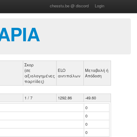
chesstu.be @ discord
Login
ΑΡΙΑ
Σκορ
(σε
ELO
Μεταβολή ή
αξιολογημένες
αντιπάλων
Απόδοση
παρτίδες)
1 / 7
1292.86
-49.60
0
0
0
0