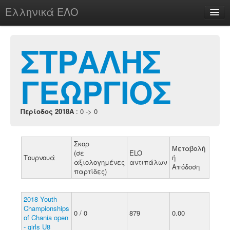
Ελληνικά ΕΛΟ
Περί
ΣΤΡΑΛΗΣ
ΓΕΩΡΓΙΟΣ
chesstu.be @ discord
Login
Περίοδος 2018A
: 0 -> 0
Σκορ
Μεταβολή
(σε
ELO
Τουρνουά
ή
αξιολογημένες
αντιπάλων
Απόδοση
παρτίδες)
2018 Youth
Championships
0 / 0
879
0.00
of Chania open
- girls U8