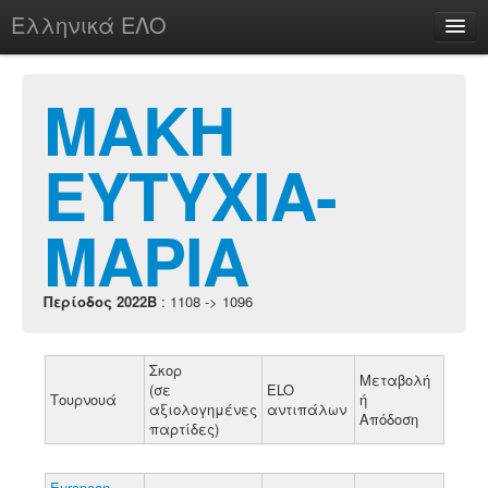
Ελληνικά ΕΛΟ
Περί
ΜΑΚΗ
ΕΥΤΥΧΙΑ-
chesstu.be @ discord
Login
ΜΑΡΙΑ
Περίοδος 2022B
: 1108 -> 1096
Σκορ
Μεταβολή
(σε
ELO
Τουρνουά
ή
αξιολογημένες
αντιπάλων
Απόδοση
παρτίδες)
European