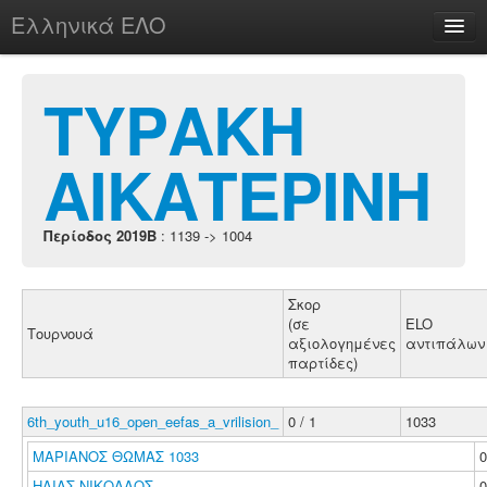
Ελληνικά ΕΛΟ
Περί
ΤΥΡΑΚΗ
ΑΙΚΑΤΕΡΙΝΗ
chesstu.be @ discord
Login
Περίοδος 2019B
: 1139 -> 1004
Σκορ
(σε
ELO
Τουρνουά
αξιολογημένες
αντιπάλων
παρτίδες)
6th_youth_u16_open_eefas_a_vrilision_
0 / 1
1033
ΜΑΡΙΑΝΟΣ ΘΩΜΑΣ 1033
ΗΛΙΑΣ ΝΙΚΟΛΑΟΣ