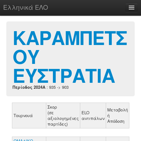
Ελληνικά ΕΛΟ
Περί
ΚΑΡΑΜΠΕΤΣ
ΟΥ
chesstu.be @ discord
Login
ΕΥΣΤΡΑΤΙΑ
Περίοδος 2024A
: 935 -> 903
Σκορ
Μεταβολή
(σε
ELO
Τουρνουά
ή
αξιολογημένες
αντιπάλων
Απόδοση
παρτίδες)
ΟΜΑΔΙΚΟ