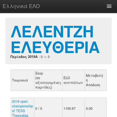
Ελληνικά ΕΛΟ
Περί
ΛΕΛΕΝΤΖΗ
ΕΛΕΥΘΕΡΙΑ
chesstu.be @ discord
Login
Περίοδος 2019A
: 0 -> 0
Σκορ
Μεταβολή
(σε
ELO
Τουρνουά
ή
αξιολογημένες
αντιπάλων
Απόδοση
παρτίδες)
2019 open
championship
0 / 0
1100.67
0.00
of TESS
Thessalias