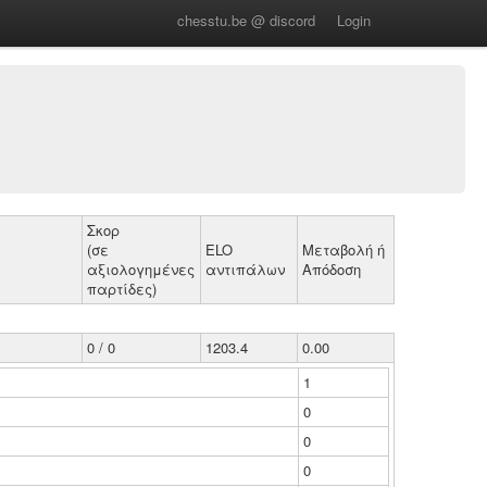
chesstu.be @ discord
Login
Σκορ
(σε
ELO
Μεταβολή ή
αξιολογημένες
αντιπάλων
Απόδοση
παρτίδες)
0 / 0
1203.4
0.00
1
0
0
0