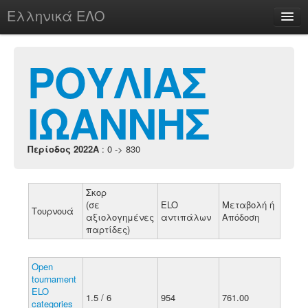
Ελληνικά ΕΛΟ
Περί
ΡΟΥΛΙΑΣ
ΙΩΑΝΝΗΣ
chesstu.be @ discord
Login
Περίοδος 2022A
: 0 -> 830
Σκορ
(σε
ELO
Μεταβολή ή
Τουρνουά
αξιολογημένες
αντιπάλων
Απόδοση
παρτίδες)
Open
tournament
ELO
1.5 / 6
954
761.00
categories