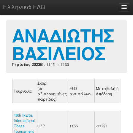
Ελληνικά ΕΛΟ
Περί
ΑΝΑΔΙΩΤΗΣ
ΒΑΣΙΛΕΙΟΣ
chesstu.be @ discord
Login
Περίοδος 2023B
: 1145 -> 1133
Σκορ
(σε
ELO
Μεταβολή ή
Τουρνουά
αξιολογημένες
αντιπάλων
Απόδοση
παρτίδες)
46th Ikaros
International
Chess
3 / 7
1166
-11.60
Tournament