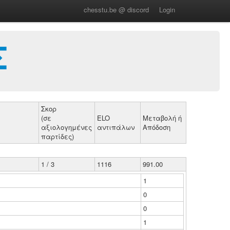
chesstu.be @ discord
Login
Σ
Σκορ
(σε
ELO
Μεταβολή ή
αξιολογημένες
αντιπάλων
Απόδοση
παρτίδες)
1 / 3
1116
991.00
1
0
0
1