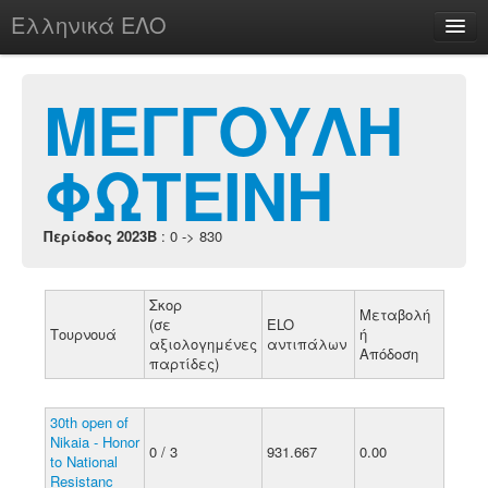
Ελληνικά ΕΛΟ
Περί
ΜΕΓΓΟΥΛΗ
ΦΩΤΕΙΝΗ
chesstu.be @ discord
Login
Περίοδος 2023B
: 0 -> 830
Σκορ
Μεταβολή
(σε
ELO
Τουρνουά
ή
αξιολογημένες
αντιπάλων
Απόδοση
παρτίδες)
30th open of
Nikaia - Honor
0 / 3
931.667
0.00
to National
Resistanc