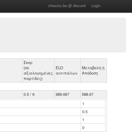
chesstu.be @ discord
Login
Σκορ
(σε
ELO
Μεταβολή ή
αξιολογημένες
αντιπάλων
Απόδοση
παρτίδες)
0.5 / 6
989.667
588.67
1
0.5
1
0