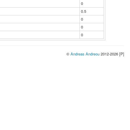
0
0.5
0
0
0
©
Andreas Andreou
2012-2026 [P]