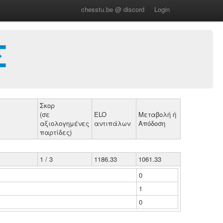
chesstu.be @ discord
Login
Σ
Σκορ
(σε
ELO
Μεταβολή ή
αξιολογημένες
αντιπάλων
Απόδοση
παρτίδες)
1 / 3
1186.33
1061.33
0
1
0