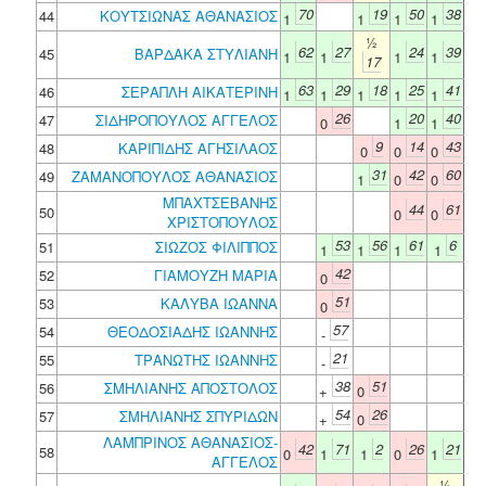
70
19
50
38
44
ΚΟΥΤΣΙΩΝΑΣ ΑΘΑΝΑΣΙΟΣ
1
1
1
1
½
62
27
24
39
45
ΒΑΡΔΑΚΑ ΣΤΥΛΙΑΝΗ
1
1
1
1
17
63
29
18
25
41
46
ΣΕΡΑΠΛΗ ΑΙΚΑΤΕΡΙΝΗ
1
1
1
1
1
26
20
40
47
ΣΙΔΗΡΟΠΟΥΛΟΣ ΑΓΓΕΛΟΣ
0
1
1
9
14
43
48
ΚΑΡΙΠΙΔΗΣ ΑΓΗΣΙΛΑΟΣ
0
0
0
31
42
60
49
ΖΑΜΑΝΟΠΟΥΛΟΣ ΑΘΑΝΑΣΙΟΣ
1
0
0
ΜΠΑΧΤΣΕΒΑΝΗΣ
44
61
50
0
0
ΧΡΙΣΤΟΠΟΥΛΟΣ
53
56
61
6
51
ΣΙΩΖΟΣ ΦΙΛΙΠΠΟΣ
1
1
1
1
42
52
ΓΙΑΜΟΥΖΗ ΜΑΡΙΑ
0
51
53
ΚΑΛΥΒΑ ΙΩΑΝΝΑ
0
57
54
ΘΕΟΔΟΣΙΑΔΗΣ ΙΩΑΝΝΗΣ
-
21
55
ΤΡΑΝΩΤΗΣ ΙΩΑΝΝΗΣ
-
38
51
56
ΣΜΗΛΙΑΝΗΣ ΑΠΟΣΤΟΛΟΣ
+
0
54
26
57
ΣΜΗΛΙΑΝΗΣ ΣΠΥΡΙΔΩΝ
+
0
ΛΑΜΠΡΙΝΟΣ ΑΘΑΝΑΣΙΟΣ-
42
71
2
26
21
58
0
1
1
0
1
ΑΓΓΕΛΟΣ
½