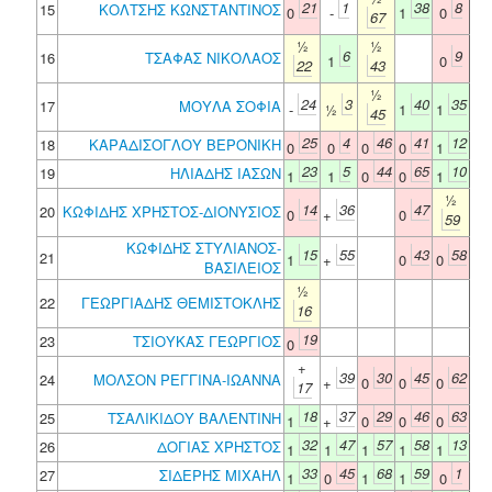
21
1
38
8
15
ΚΟΛΤΣΗΣ ΚΩΝΣΤΑΝΤΙΝΟΣ
0
-
1
0
67
½
½
6
9
16
ΤΣΑΦΑΣ ΝΙΚΟΛΑΟΣ
1
0
22
43
½
24
3
40
35
17
ΜΟΥΛΑ ΣΟΦΙΑ
-
½
1
1
45
25
4
46
41
12
18
ΚΑΡΑΔΙΣΟΓΛΟΥ ΒΕΡΟΝΙΚΗ
0
0
0
0
1
23
5
44
65
10
19
ΗΛΙΑΔΗΣ ΙΑΣΩΝ
1
1
0
0
1
½
14
36
47
20
ΚΩΦΙΔΗΣ ΧΡΗΣΤΟΣ-ΔΙΟΝΥΣΙΟΣ
0
+
0
59
ΚΩΦΙΔΗΣ ΣΤΥΛΙΑΝΟΣ-
15
55
43
58
21
1
+
0
0
ΒΑΣΙΛΕΙΟΣ
½
22
ΓΕΩΡΓΙΑΔΗΣ ΘΕΜΙΣΤΟΚΛΗΣ
16
19
23
ΤΣΙΟΥΚΑΣ ΓΕΩΡΓΙΟΣ
0
+
39
30
45
62
24
ΜΟΛΣΟΝ ΡΕΓΓΙΝΑ-ΙΩΑΝΝΑ
+
0
0
0
17
18
37
29
46
63
25
ΤΣΑΛΙΚΙΔΟΥ ΒΑΛΕΝΤΙΝΗ
1
+
0
0
0
32
47
57
58
13
26
ΔΟΓΙΑΣ ΧΡΗΣΤΟΣ
1
1
1
1
1
33
45
68
59
1
27
ΣΙΔΕΡΗΣ ΜΙΧΑΗΛ
1
0
1
1
0