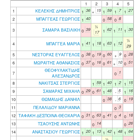
1
2
3
4
5
36
15
59
7
27
1
ΚΕΛΕΚΗΣ ΔΗΜΗΤΡΙΟΣ
1
+
1
1
1
40
58
8
2
ΜΠΑΓΓΕΑΣ ΓΕΩΡΓΙΟΣ
1
0
0
½
39
62
11
30
3
ΣΑΜΑΡΑ ΒΑΣΙΛΙΚΗ
0
1
1
1
17
½
41
18
63
12
4
ΜΠΑΓΓΕΑ ΜΑΡΙΑ
1
1
1
1
29
38
19
60
9
28
5
ΝΕΣΤΟΡΑΣ ΕΥΑΓΓΕΛΟΣ
0
0
0
+
0
37
16
61
10
51
6
ΜΩΡΑΪΤΗΣ ΑΘΑΝΑΣΙΟΣ
0
0
0
+
0
ΘΕΟΦΥΛΑΚΤΙΔΗΣ
1
7
0
ΑΛΕΞΑΝΔΡΟΣ
59
40
2
15
8
ΝΑΚΙΤΣΑΣ ΣΤΕΡΓΙΟΣ
1
1
1
1
29
61
48
5
16
9
ΣΑΜΑΡΑΣ ΜΙΧΑΗΛ
0
0
1
-
1
38
6
19
10
ΘΩΜΑΪΔΗΣ ΔΑΝΗΙΛ
0
-
0
3
11
ΠΕΛΑΛΙΔΟΥ ΜΑΡΙΑΝΝΑ
0
31
63
41
4
18
12
ΤΑΦΑΚΗ ΔΕΣΠΟΙΝΑ-ΘΕΟΧΑΡΙΑ
0
0
0
0
0
14
26
13
ΤΣΑΟΥΣΗΣ ΑΝΤΩΝΗΣ
0
0
20
13
42
48
64
14
ΑΝΑΣΤΑΣΙΟΥ ΓΕΩΡΓΙΟΣ
1
1
1
1
1
½