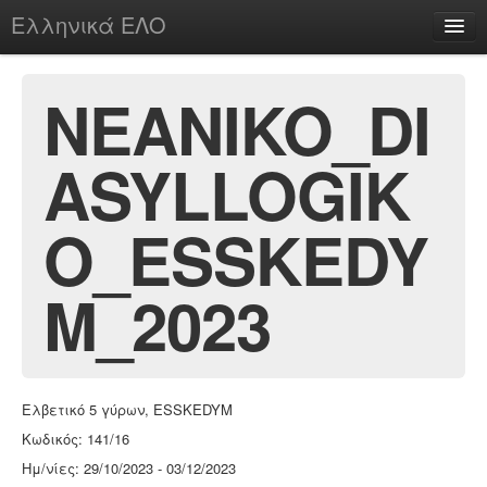
Ελληνικά ΕΛΟ
Περί
NEANIKO_DI
ASYLLOGIK
chesstu.be @ discord
Login
O_ESSKEDY
M_2023
Ελβετικό 5 γύρων, ESSKEDYM
Κωδικός: 141/16
Ημ/νίες: 29/10/2023 - 03/12/2023