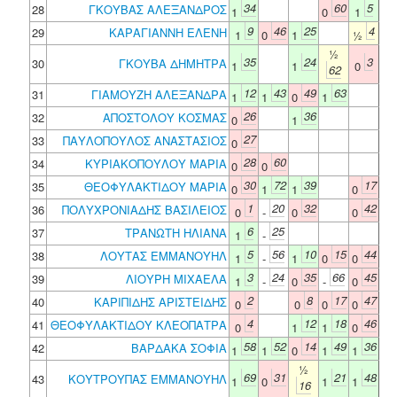
34
60
5
28
ΓΚΟΥΒΑΣ ΑΛΕΞΑΝΔΡΟΣ
1
0
1
9
46
25
4
29
ΚΑΡΑΓΙΑΝΝΗ ΕΛΕΝΗ
1
0
1
½
½
35
24
3
30
ΓΚΟΥΒΑ ΔΗΜΗΤΡΑ
1
1
0
62
12
43
49
63
31
ΓΙΑΜΟΥΖΗ ΑΛΕΞΑΝΔΡΑ
1
1
0
1
26
36
32
ΑΠΟΣΤΟΛΟΥ ΚΟΣΜΑΣ
0
1
27
33
ΠΑΥΛΟΠΟΥΛΟΣ ΑΝΑΣΤΑΣΙΟΣ
0
28
60
34
ΚΥΡΙΑΚΟΠΟΥΛΟΥ ΜΑΡΙΑ
0
0
30
72
39
17
35
ΘΕΟΦΥΛΑΚΤΙΔΟΥ ΜΑΡΙΑ
0
1
1
0
1
20
32
42
36
ΠΟΛΥΧΡΟΝΙΑΔΗΣ ΒΑΣΙΛΕΙΟΣ
0
-
0
0
6
25
37
ΤΡΑΝΩΤΗ ΗΛΙΑΝΑ
1
-
5
56
10
15
44
38
ΛΟΥΤΑΣ ΕΜΜΑΝΟΥΗΛ
1
-
1
0
0
3
24
35
66
45
39
ΛΙΟΥΡΗ ΜΙΧΑΕΛΑ
1
-
0
-
0
2
8
17
47
40
ΚΑΡΙΠΙΔΗΣ ΑΡΙΣΤΕΙΔΗΣ
0
0
0
0
4
12
18
46
41
ΘΕΟΦΥΛΑΚΤΙΔΟΥ ΚΛΕΟΠΑΤΡΑ
0
1
1
0
58
52
14
49
36
42
ΒΑΡΔΑΚΑ ΣΟΦΙΑ
1
1
0
1
1
½
69
31
21
48
43
ΚΟΥΤΡΟΥΠΑΣ ΕΜΜΑΝΟΥΗΛ
1
0
1
1
16