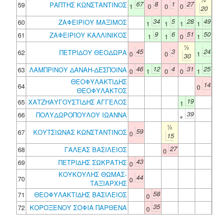
67
8
1
27
59
ΡΑΠΤΗΣ ΚΩΝΣΤΑΝΤΙΝΟΣ
1
0
0
0
20
34
5
28
49
60
ΖΑΦΕΙΡΙΟΥ ΜΑΞΙΜΟΣ
1
1
1
1
9
6
51
50
61
ΖΑΦΕΙΡΙΟΥ ΚΑΛΛΙΝΙΚΟΣ
1
1
0
1
½
45
3
24
62
ΠΕΤΡΙΔΟΥ ΘΕΟΔΩΡΑ
0
0
1
30
46
12
4
31
25
63
ΛΑΜΠΡΙΝΟΥ ΔΑΝΑΗ-ΔΕΣΠΟΙΝΑ
0
1
0
0
1
ΘΕΟΦΥΛΑΚΤΙΔΗΣ
14
64
0
ΘΕΟΦΥΛΑΚΤΟΣ
19
65
ΧΑΤΖΗΑΥΓΟΥΣΤΙΔΗΣ ΑΓΓΕΛΟΣ
1
39
66
ΠΟΛΥΔΩΡΟΠΟΥΛΟΥ ΙΩΑΝΝΑ
+
½
59
67
ΚΟΥΤΣΙΩΝΑΣ ΚΩΝΣΤΑΝΤΙΝΟΣ
0
15
27
68
ΓΑΛΕΑΣ ΒΑΣΙΛΕΙΟΣ
0
43
69
ΠΕΤΡΙΔΗΣ ΣΩΚΡΑΤΗΣ
0
ΚΟΥΚΟΥΛΗΣ ΘΩΜΑΣ-
44
70
0
ΤΑΞΙΑΡΧΗΣ
58
71
ΘΕΟΦΥΛΑΚΤΙΔΗΣ ΒΑΣΙΛΕΙΟΣ
0
35
72
ΚΟΡΟΞΕΝΟΥ ΣΟΦΙΑ ΠΑΡΘΕΝΑ
0