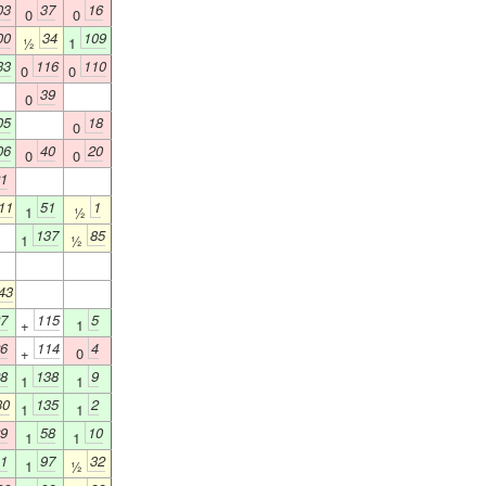
03
37
16
0
0
00
34
109
½
1
33
116
110
0
0
39
0
05
18
0
06
40
20
0
0
1
11
51
1
1
½
137
85
1
½
43
7
115
5
+
1
6
114
4
+
0
8
138
9
1
1
30
135
2
1
1
9
58
10
1
1
1
97
32
1
½