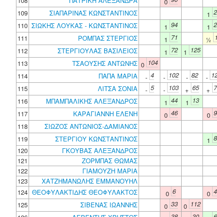
108
ΠΑΤΡΙΚΗ ΑΛΕΞΑΝΔΡΑ
0
2
109
ΣΙΑΠΑΡΙΝΑΣ ΚΩΝΣΤΑΝΤΙΝΟΣ
1
94
2
110
ΣΙΩΚΗΣ ΛΟΥΚΑΣ - ΚΩΝΣΤΑΝΤΙΝΟΣ
1
1
71
111
ΡΟΜΠΑΣ ΣΤΕΡΓΙΟΣ
1
½
72
125
112
ΣΤΕΡΓΙΟΥΛΑΣ ΒΑΣΙΛΕΙΟΣ
1
1
104
113
ΤΣΑΟΥΣΗΣ ΑΝΤΩΝΗΣ
0
4
102
82
1
114
ΠΑΠΑ ΜΑΡΙΑ
-
-
-
-
5
103
65
7
115
ΛΙΤΣΑ ΣΟΝΙΑ
-
-
+
+
44
13
116
ΜΠΑΜΠΑΛΙΚΗΣ ΑΛΕΞΑΝΔΡΟΣ
1
1
46
9
117
ΚΑΡΑΓΙΑΝΝΗ ΕΛΕΝΗ
0
0
118
ΣΙΩΖΟΣ ΑΝΤΩΝΙΟΣ-ΔΑΜΙΑΝΟΣ
8
119
ΣΤΕΡΓΙΟΥ ΚΩΝΣΤΑΝΤΙΝΟΣ
1
120
ΓΚΟΥΒΑΣ ΑΛΕΞΑΝΔΡΟΣ
121
ΖΟΡΜΠΑΣ ΘΩΜΑΣ
122
ΓΙΑΜΟΥΖΗ ΜΑΡΙΑ
123
ΧΑΤΖΗΜΑΝΩΛΗΣ ΕΜΜΑΝΟΥΗΛ
6
4
124
ΘΕΟΦΥΛΑΚΤΙΔΗΣ ΘΕΟΦΥΛΑΚΤΟΣ
0
0
33
112
125
ΣΙΒΕΝΑΣ ΙΩΑΝΝΗΣ
0
0
38
30
6