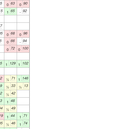
5
63
90
0
0
15
65
92
1
-
7
35
68
96
0
0
6
66
94
0
-
72
100
0
0
5
129
102
1
1
2
71
146
½
1
9
33
13
½
½
2
42
½
3
48
1
34
49
½
19
44
71
1
1
35
46
74
½
1