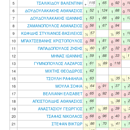
115
65
92
1
5
ΤΣΑΛΙΚΙΔΟΥ ΒΑΛΕΝΤΙΝΗ
+
1
0
0
52
124
88
1
6
ΔΟΥΔΟΥΛΑΚΑΚΗΣ ΑΘΑΝΑΣΙΟΣ
1
1
1
0
53
66
89
1
7
ΔΟΥΔΟΥΛΑΚΑΚΗΣ ΙΩΑΝΝΗΣ
1
1
1
1
56
67
94
8
ΖΑΜΑΝΟΠΟΥΛΟΣ ΑΘΑΝΑΣΙΟΣ
0
1
0
57
95
1
9
ΚΩΦΙΔΗΣ ΣΤΥΛΙΑΝΟΣ-ΒΑΣΙΛΕΙΟΣ
½
½
1
58
81
96
1
10
ΜΠΑΧΤΣΕΒΑΝΗΣ ΧΡΙΣΤΟΠΟΥΛΟΣ
0
1
0
1
60
87
32
2
11
ΠΑΠΑΔΟΠΟΥΛΟΣ ΖΗΣΗΣ
½
1
0
0
59
88
33
1
12
ΜΗΝΑΣ ΙΩΑΝΝΗΣ
1
1
0
½
61
89
116
13
ΓΥΜΝΟΠΟΥΛΟΣ ΛΑΖΑΡΟΣ
1
½
0
62
14
ΜΙΧΤΗΣ ΘΕΟΔΩΡΟΣ
1
63
35
1
15
ΤΣΟΥΛΗ ΡΑΦΑΗΛΙΑ
1
½
½
64
91
37
2
16
ΜΟΥΛΑ ΣΟΦΙΑ
½
0
1
1
65
92
36
2
17
ΒΕΛΛΙΑΝΗ ΕΛΙΣΑΒΕΤ
0
0
0
0
66
38
2
18
ΑΠΟΣΤΟΛΙΔΗΣ ΑΘΑΝΑΣΙΟΣ
1
½
1
67
95
39
19
ΑΝΑΣΤΑΣΙΟΥ ΓΕΩΡΓΙΟΣ
1
½
0
½
68
96
40
2
20
ΤΣΑΦΑΣ ΝΙΚΟΛΑΟΣ
0
0
0
0
86
70
41
1
21
ΣΤΕΦΑΝ ΒΙΚΤΩΡ
½
1
½
1