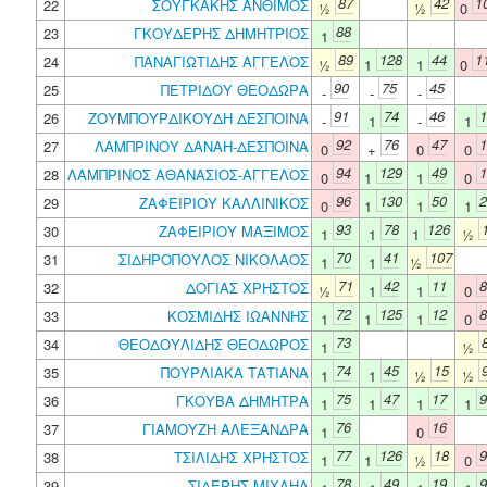
87
42
1
22
ΣΟΥΓΚΑΚΗΣ ΑΝΘΙΜΟΣ
½
½
0
88
23
ΓΚΟΥΔΕΡΗΣ ΔΗΜΗΤΡΙΟΣ
1
89
128
44
1
24
ΠΑΝΑΓΙΩΤΙΔΗΣ ΑΓΓΕΛΟΣ
½
1
1
0
90
75
45
25
ΠΕΤΡΙΔΟΥ ΘΕΟΔΩΡΑ
-
-
-
91
74
46
1
26
ΖΟΥΜΠΟΥΡΔΙΚΟΥΔΗ ΔΕΣΠΟΙΝΑ
-
1
-
1
92
76
47
1
27
ΛΑΜΠΡΙΝΟΥ ΔΑΝΑΗ-ΔΕΣΠΟΙΝΑ
0
+
0
0
94
129
49
1
28
ΛΑΜΠΡΙΝΟΣ ΑΘΑΝΑΣΙΟΣ-ΑΓΓΕΛΟΣ
0
1
1
0
96
130
50
2
29
ΖΑΦΕΙΡΙΟΥ ΚΑΛΛΙΝΙΚΟΣ
0
1
1
1
93
78
126
30
ΖΑΦΕΙΡΙΟΥ ΜΑΞΙΜΟΣ
1
1
1
½
70
41
107
31
ΣΙΔΗΡΟΠΟΥΛΟΣ ΝΙΚΟΛΑΟΣ
1
1
½
71
42
11
8
32
ΔΟΓΙΑΣ ΧΡΗΣΤΟΣ
½
1
1
0
72
125
12
8
33
ΚΟΣΜΙΔΗΣ ΙΩΑΝΝΗΣ
1
1
1
0
73
34
ΘΕΟΔΟΥΛΙΔΗΣ ΘΕΟΔΩΡΟΣ
1
½
74
45
15
35
ΠΟΥΡΛΙΑΚΑ ΤΑΤΙΑΝΑ
1
1
½
½
75
47
17
9
36
ΓΚΟΥΒΑ ΔΗΜΗΤΡΑ
1
1
1
1
76
16
37
ΓΙΑΜΟΥΖΗ ΑΛΕΞΑΝΔΡΑ
1
0
77
126
18
9
38
ΤΣΙΛΙΔΗΣ ΧΡΗΣΤΟΣ
1
1
½
0
78
49
19
9
39
ΣΙΔΕΡΗΣ ΜΙΧΑΗΛ