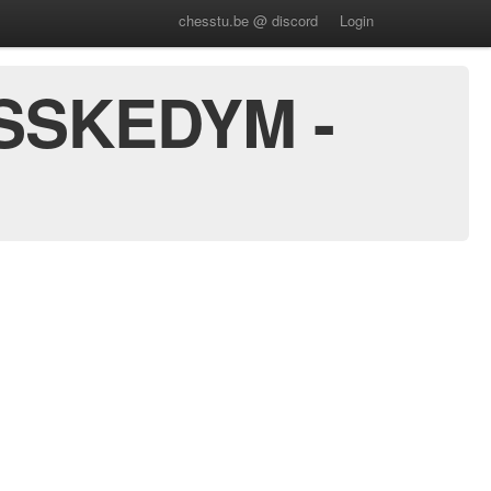
chesstu.be @ discord
Login
ESSKEDYM -