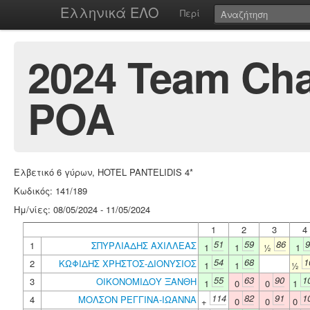
Ελληνικά ΕΛΟ
Περί
2024 Team Ch
POA
Ελβετικό 6 γύρων, HOTEL PANTELIDIS 4*
Κωδικός: 141/189
Ημ/νίες: 08/05/2024 - 11/05/2024
1
2
3
4
51
59
86
9
1
ΣΠΥΡΛΙΑΔΗΣ ΑΧΙΛΛΕΑΣ
1
1
½
1
54
68
1
2
ΚΩΦΙΔΗΣ ΧΡΗΣΤΟΣ-ΔΙΟΝΥΣΙΟΣ
1
1
½
55
63
90
1
3
ΟΙΚΟΝΟΜΙΔΟΥ ΞΑΝΘΗ
1
0
0
1
114
82
91
1
4
ΜΟΛΣΟΝ ΡΕΓΓΙΝΑ-ΙΩΑΝΝΑ
+
0
0
0