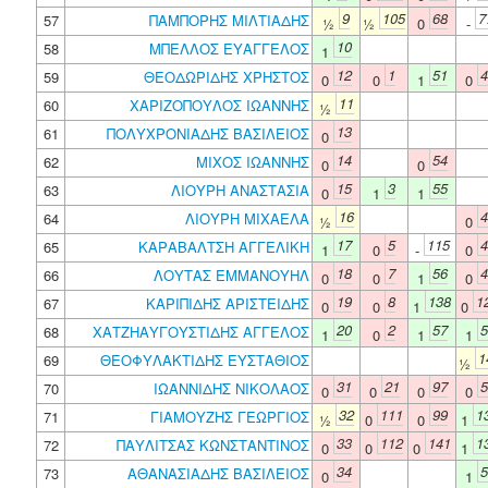
9
105
68
7
57
ΠΑΜΠΟΡΗΣ ΜΙΛΤΙΑΔΗΣ
½
½
0
-
10
58
ΜΠΕΛΛΟΣ ΕΥΑΓΓΕΛΟΣ
1
12
1
51
4
59
ΘΕΟΔΩΡΙΔΗΣ ΧΡΗΣΤΟΣ
0
0
1
0
11
60
ΧΑΡΙΖΟΠΟΥΛΟΣ ΙΩΑΝΝΗΣ
½
13
61
ΠΟΛΥΧΡΟΝΙΑΔΗΣ ΒΑΣΙΛΕΙΟΣ
0
14
54
62
ΜΙΧΟΣ ΙΩΑΝΝΗΣ
0
0
15
3
55
63
ΛΙΟΥΡΗ ΑΝΑΣΤΑΣΙΑ
0
1
1
16
4
64
ΛΙΟΥΡΗ ΜΙΧΑΕΛΑ
½
0
17
5
115
4
65
ΚΑΡΑΒΑΛΤΣΗ ΑΓΓΕΛΙΚΗ
1
0
-
0
18
7
56
4
66
ΛΟΥΤΑΣ ΕΜΜΑΝΟΥΗΛ
0
0
1
0
19
8
138
1
67
ΚΑΡΙΠΙΔΗΣ ΑΡΙΣΤΕΙΔΗΣ
0
0
1
0
20
2
57
5
68
ΧΑΤΖΗΑΥΓΟΥΣΤΙΔΗΣ ΑΓΓΕΛΟΣ
1
0
1
1
1
69
ΘΕΟΦΥΛΑΚΤΙΔΗΣ ΕΥΣΤΑΘΙΟΣ
½
31
21
97
5
70
ΙΩΑΝΝΙΔΗΣ ΝΙΚΟΛΑΟΣ
0
0
0
0
32
111
99
1
71
ΓΙΑΜΟΥΖΗΣ ΓΕΩΡΓΙΟΣ
½
0
0
1
33
112
141
1
72
ΠΑΥΛΙΤΣΑΣ ΚΩΝΣΤΑΝΤΙΝΟΣ
0
0
0
1
34
5
73
ΑΘΑΝΑΣΙΑΔΗΣ ΒΑΣΙΛΕΙΟΣ
0
1