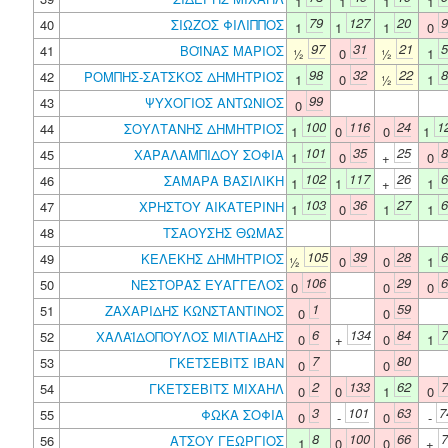
1
1
1
1
79
127
20
9
40
ΣΙΩΖΟΣ ΦΙΛΙΠΠΟΣ
1
1
1
0
97
31
21
5
41
ΒΟΪΝΑΣ ΜΑΡΙΟΣ
½
0
½
1
98
32
22
8
42
ΡΟΜΠΗΣ-ΣΑΤΣΚΟΣ ΔΗΜΗΤΡΙΟΣ
1
0
½
1
99
43
ΨΥΧΟΓΙΟΣ ΑΝΤΩΝΙΟΣ
0
100
116
24
1
44
ΣΟΥΛΤΑΝΗΣ ΔΗΜΗΤΡΙΟΣ
1
0
0
1
101
35
25
8
45
ΧΑΡΑΛΑΜΠΙΔΟΥ ΣΟΦΙΑ
1
0
+
0
102
117
26
6
46
ΣΑΜΑΡΑ ΒΑΣΙΛΙΚΗ
1
1
+
1
103
36
27
6
47
ΧΡΗΣΤΟΥ ΑΙΚΑΤΕΡΙΝΗ
1
0
1
1
48
ΤΣΑΟΥΣΗΣ ΘΩΜΑΣ
105
39
28
6
49
ΚΕΛΕΚΗΣ ΔΗΜΗΤΡΙΟΣ
½
0
0
1
106
29
6
50
ΝΕΣΤΟΡΑΣ ΕΥΑΓΓΕΛΟΣ
0
0
0
1
59
51
ΖΑΧΑΡΙΔΗΣ ΚΩΝΣΤΑΝΤΙΝΟΣ
0
0
6
134
84
7
52
ΧΑΛΑΪΔΟΠΟΥΛΟΣ ΜΙΛΤΙΑΔΗΣ
0
+
0
1
7
80
53
ΓΚΕΤΣΕΒΙΤΣ ΙΒΑΝ
0
0
2
133
62
7
54
ΓΚΕΤΣΕΒΙΤΣ ΜΙΧΑΗΛ
0
0
1
0
3
101
63
7
55
ΦΩΚΑ ΣΟΦΙΑ
0
-
0
-
8
100
66
7
56
ΑΤΣΟΥ ΓΕΩΡΓΙΟΣ
1
0
0
+