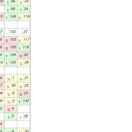
09
98
33
1
½
99
34
1
1
10
146
119
1
½
7
102
37
-
-
6
103
117
0
½
8
100
118
0
1
0
106
40
1
0
19
105
39
1
½
6
1
21
½
½
7
85
22
½
½
88
6
23
½
0
90
3
143
½
1
2
4
0
5
26
1
+
4
5
8
30