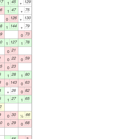
17
45
129
1
+
6
47
75
1
+
126
130
0
+
8
144
79
1
+
9
73
0
0
127
78
1
1
21
0
1
22
59
0
0
5
23
0
6
28
80
1
1
3
143
63
0
0
4
26
82
+
0
5
27
65
1
1
2
9
30
66
0
½
0
29
68
0
0
55
3