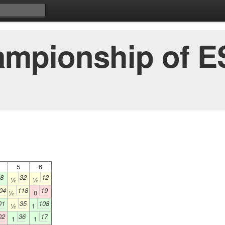
ampionship of 
5
6
8
32
12
½
½
04
118
19
½
0
01
35
108
½
1
02
36
17
1
1