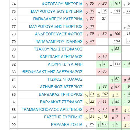
35
26
101
5
74
ΦΩΤΟΓΛΟΥ ΒΙΚΤΩΡΙΑ
0
0
1
+
36
25
103
1
75
ΜΑΥΡΟΠΟΥΛΙΔΟΥ ΕΥΓΕΝΙΑ
0
+
-
-
37
27
76
ΠΑΠΑΛΑΜΠΡΟΥ ΚΑΤΕΡΙΝΑ
0
-
38
5
77
ΜΑΥΡΟΠΟΥΛΙΔΗΣ ΓΕΩΡΓΙΟΣ
0
+
39
30
106
1
78
ΑΝΔΡΕΟΠΟΥΛΟΣ ΦΩΤΙΟΣ
0
0
0
-
40
104
5
79
ΠΑΠΑΛΑΜΠΡΟΥ ΙΩΑΝΝΗΣ
0
-
-
53
80
ΤΣΑΧΟΥΡΙΔΗΣ ΣΤΕΦΑΝΟΣ
1
10
81
ΚΑΡΙΠΙΔΗΣ ΑΓΗΣΙΛΑΟΣ
0
4
114
4
82
ΛΙΟΥΡΗ ΣΤΥΛΙΑΝΗ
1
+
1
85
83
ΘΕΟΦΥΛΑΚΤΙΔΗΣ ΑΛΕΞΑΝΔΡΟΣ
0
52
4
84
ΙΤΣΚΟΣ ΝΙΚΟΛΑΟΣ
1
0
83
87
9
85
ΑΣΗΜΕΝΙΟΣ ΑΣΤΕΡΙΟΣ
1
0
1
21
107
1
3
86
ΒΑΡΔΑΚΑΣ ΓΡΗΓΟΡΙΟΣ
½
½
½
1
22
11
85
3
87
ΒΑΡΔΑΚΑΣ ΣΤΕΦΑΝΟΣ
½
0
1
1
23
12
6
88
ΓΡΑΜΜΑΤΟΠΟΥΛΟΣ ΑΡΙΣΤΕΙΔΗΣ
0
0
0
½
24
13
7
1
89
ΓΑΖΕΤΗΣ ΕΥΡΙΠΙΔΗΣ
½
½
0
0
25
108
3
90
ΒΑΡΔΑΚΑ ΣΟΦΙΑ
+
1
1
½