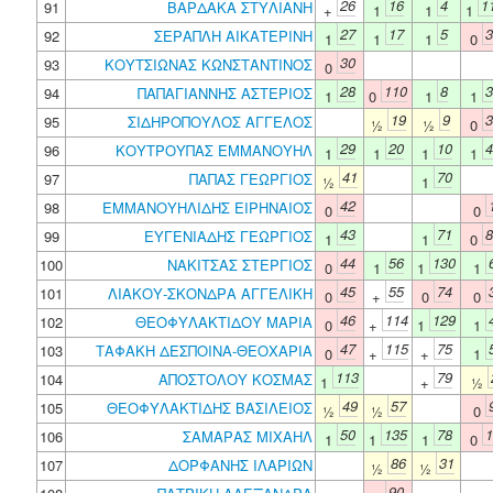
26
16
4
1
91
ΒΑΡΔΑΚΑ ΣΤΥΛΙΑΝΗ
+
1
1
1
27
17
5
3
92
ΣΕΡΑΠΛΗ ΑΙΚΑΤΕΡΙΝΗ
1
1
1
0
30
93
ΚΟΥΤΣΙΩΝΑΣ ΚΩΝΣΤΑΝΤΙΝΟΣ
0
28
110
8
3
94
ΠΑΠΑΓΙΑΝΝΗΣ ΑΣΤΕΡΙΟΣ
1
0
1
1
19
9
3
95
ΣΙΔΗΡΟΠΟΥΛΟΣ ΑΓΓΕΛΟΣ
½
½
0
29
20
10
4
96
ΚΟΥΤΡΟΥΠΑΣ ΕΜΜΑΝΟΥΗΛ
1
1
1
1
41
70
97
ΠΑΠΑΣ ΓΕΩΡΓΙΟΣ
½
1
42
98
ΕΜΜΑΝΟΥΗΛΙΔΗΣ ΕΙΡΗΝΑΙΟΣ
0
0
43
71
8
99
ΕΥΓΕΝΙΑΔΗΣ ΓΕΩΡΓΙΟΣ
1
1
0
44
56
130
100
ΝΑΚΙΤΣΑΣ ΣΤΕΡΓΙΟΣ
0
1
1
1
45
55
74
101
ΛΙΑΚΟΥ-ΣΚΟΝΔΡΑ ΑΓΓΕΛΙΚΗ
0
+
0
0
46
114
129
102
ΘΕΟΦΥΛΑΚΤΙΔΟΥ ΜΑΡΙΑ
0
+
1
1
47
115
75
103
ΤΑΦΑΚΗ ΔΕΣΠΟΙΝΑ-ΘΕΟΧΑΡΙΑ
0
+
+
1
113
79
104
ΑΠΟΣΤΟΛΟΥ ΚΟΣΜΑΣ
1
+
½
49
57
105
ΘΕΟΦΥΛΑΚΤΙΔΗΣ ΒΑΣΙΛΕΙΟΣ
½
½
0
50
135
78
1
106
ΣΑΜΑΡΑΣ ΜΙΧΑΗΛ
1
1
1
0
86
31
107
ΔΟΡΦΑΝΗΣ ΙΛΑΡΙΩΝ
½
½
90