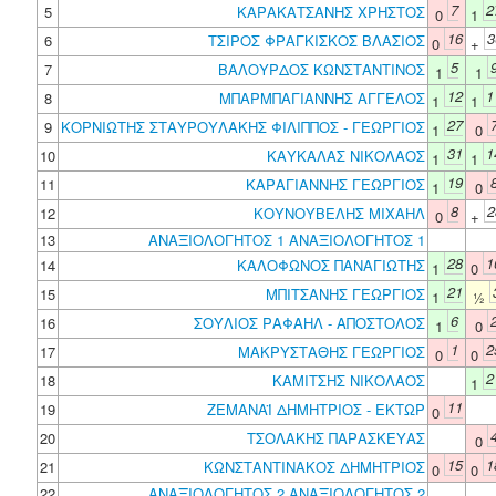
7
2
5
ΚΑΡΑΚΑΤΣΑΝΗΣ ΧΡΗΣΤΟΣ
0
1
16
3
6
ΤΣΙΡΟΣ ΦΡΑΓΚΙΣΚΟΣ ΒΛΑΣΙΟΣ
0
+
5
7
ΒΑΛΟΥΡΔΟΣ ΚΩΝΣΤΑΝΤΙΝΟΣ
1
1
12
1
8
ΜΠΑΡΜΠΑΓΙΑΝΝΗΣ ΑΓΓΕΛΟΣ
1
1
27
9
ΚΟΡΝΙΩΤΗΣ ΣΤΑΥΡΟΥΛΑΚΗΣ ΦΙΛΙΠΠΟΣ - ΓΕΩΡΓΙΟΣ
1
0
31
1
10
ΚΑΥΚΑΛΑΣ ΝΙΚΟΛΑΟΣ
1
1
19
11
ΚΑΡΑΓΙΑΝΝΗΣ ΓΕΩΡΓΙΟΣ
1
0
8
2
12
ΚΟΥΝΟΥΒΕΛΗΣ ΜΙΧΑΗΛ
0
+
13
ΑΝΑΞΙΟΛΟΓΗΤΟΣ 1 ΑΝΑΞΙΟΛΟΓΗΤΟΣ 1
28
1
14
ΚΑΛΟΦΩΝΟΣ ΠΑΝΑΓΙΩΤΗΣ
1
0
21
15
ΜΠΙΤΣΑΝΗΣ ΓΕΩΡΓΙΟΣ
1
½
6
16
ΣΟΥΛΙΟΣ ΡΑΦΑΗΛ - ΑΠΟΣΤΟΛΟΣ
1
0
1
2
17
ΜΑΚΡΥΣΤΑΘΗΣ ΓΕΩΡΓΙΟΣ
0
0
2
18
ΚΑΜΙΤΣΗΣ ΝΙΚΟΛΑΟΣ
1
11
19
ΖΕΜΑΝΑΪ ΔΗΜΗΤΡΙΟΣ - ΕΚΤΩΡ
0
20
ΤΣΟΛΑΚΗΣ ΠΑΡΑΣΚΕΥΑΣ
0
15
1
21
ΚΩΝΣΤΑΝΤΙΝΑΚΟΣ ΔΗΜΗΤΡΙΟΣ
0
0
22
ΑΝΑΞΙΟΛΟΓΗΤΟΣ 2 ΑΝΑΞΙΟΛΟΓΗΤΟΣ 2