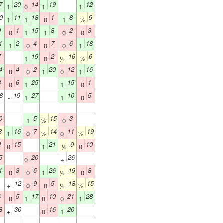
7
20
14
19
12
1
0
1
1
0
11
18
1
8
9
1
1
0
1
½
9
1
15
8
2
3
0
1
1
0
0
1
2
4
7
6
18
1
0
0
0
1
7
19
2
16
6
1
0
½
½
4
4
2
20
12
16
0
0
1
0
1
8
6
25
15
1
0
1
1
0
8
19
27
10
5
-
1
1
0
0
5
15
3
1
½
0
3
16
7
14
11
19
1
0
½
0
½
2
15
21
9
10
0
1
½
0
5
20
26
0
+
1
3
6
26
19
8
0
0
1
½
0
12
9
5
18
15
+
0
0
½
½
4
5
17
10
21
28
0
1
0
0
1
8
30
16
20
+
0
1