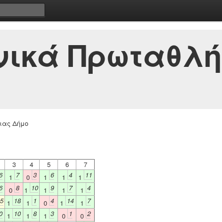
νικά Πρωταθλή
ιας Δήμο
3
4
5
6
7
6
7
3
6
4
11
1
0
1
1
1
6
8
10
9
7
4
0
1
1
1
1
5
18
1
4
14
7
1
1
0
1
1
0
10
8
3
1
2
1
1
1
0
0