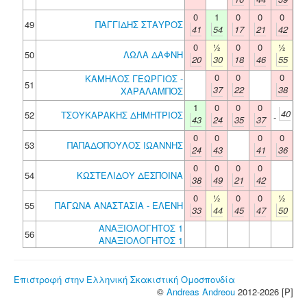
0
1
0
0
0
49
ΠΑΓΓΙΔΗΣ ΣΤΑΥΡΟΣ
41
54
17
21
42
0
½
0
0
½
50
ΛΩΛΑ ΔΑΦΝΗ
20
30
18
46
55
0
0
0
ΚΑΜΗΛΟΣ ΓΕΩΡΓΙΟΣ -
51
37
22
38
ΧΑΡΑΛΑΜΠΟΣ
1
0
0
0
40
52
ΤΣΟΥΚΑΡΑΚΗΣ ΔΗΜΗΤΡΙΟΣ
-
43
24
35
37
0
0
0
0
53
ΠΑΠΑΔΟΠΟΥΛΟΣ ΙΩΑΝΝΗΣ
24
43
41
36
0
0
0
0
54
ΚΩΣΤΕΛΙΔΟΥ ΔΕΣΠΟΙΝΑ
38
49
21
42
0
½
0
0
½
55
ΠΑΓΩΝΑ ΑΝΑΣΤΑΣΙΑ - ΕΛΕΝΗ
33
44
45
47
50
ΑΝΑΞΙΟΛΟΓΗΤΟΣ 1
56
ΑΝΑΞΙΟΛΟΓΗΤΟΣ 1
Επιστροφή στην Ελληνική Σκακιστική Ομοσπονδία
©
Andreas Andreou
2012-2026 [P]