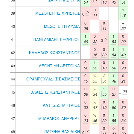
0
54
10
43
51
0
1
9
39
ΜΕΣΟΓΕΙΤΗΣ ΧΡΗΣΤΟΣ
0
11
48
0
0
+
40
ΜΕΣΟΓΕΙΤΗ ΛΥΔΙΑ
28
11
52
1
0
1
0
5
41
ΓΙΑΝΤΑΜΙΔΗΣ ΓΕΩΡΓΙΟΣ
0
49
32
53
22
0
0
1
1
42
ΚΑΜΗΛΟΣ ΚΩΝΣΤΑΝΤΙΝΟΣ
16
30
54
49
0
1
0
1
0
43
ΛΕΟΝΤΙΔΗ ΔΕΣΠΟΙΝΑ
52
53
13
38
28
0
½
½
1
0
44
ΘΡΑΜΠΟΥΛΙΔΗΣ ΒΑΣΙΛΕΙΟΣ
15
55
34
48
21
0
½
1
0
29
45
ΒΛΑΣΣΗΣ ΚΩΝΣΤΑΝΤΙΝΟΣ
-
36
34
55
27
0
½
0
1
0
46
ΚΑΤΗΣ ΔΗΜΗΤΡΙΟΣ
32
47
19
50
30
0
½
0
1
0
47
ΜΠΑΡΑΚΟΣ ΑΝΔΡΕΑΣ
23
46
29
55
34
0
0
0
7
48
ΠΑΓΩΝΑ ΒΑΣΙΛΙΚΗ
0
16
44
39