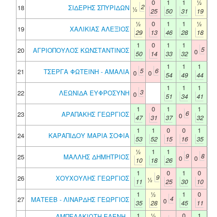
0
1
1
½
2
18
ΣΙΔΕΡΗΣ ΣΠΥΡΙΔΩΝ
½
25
50
31
19
½
0
1
1
½
19
ΧΑΛΙΚΙΑΣ ΑΛΕΞΙΟΣ
29
13
46
28
18
1
0
1
1
5
20
ΑΓΡΙΟΠΟΥΛΟΣ ΚΩΝΣΤΑΝΤΙΝΟΣ
0
50
14
33
32
1
1
1
5
6
21
ΤΣΕΡΓΑ ΦΩΤΕΙΝΗ - ΑΜΑΛΙΑ
0
0
54
49
44
1
1
1
3
22
ΛΕΩΝΙΔΑ ΕΥΦΡΟΣΥΝΗ
0
51
34
41
1
0
1
1
6
23
ΑΡΑΠΑΚΗΣ ΓΕΩΡΓΙΟΣ
0
47
31
37
32
1
1
0
0
1
24
ΚΑΡΑΠΙΔΟΥ ΜΑΡΙΑ ΣΟΦΙΑ
53
52
15
16
35
½
1
1
9
8
25
ΜΑΛΛΗΣ ΔΗΜΗΤΡΙΟΣ
0
0
10
18
26
1
0
1
0
9
26
ΧΟΥΧΟΥΛΗΣ ΓΕΩΡΓΙΟΣ
½
11
25
30
10
1
½
1
0
4
27
ΜΑΤΕΕΒ - ΛΙΝΑΡΔΗΣ ΓΕΩΡΓΙΟΣ
0
35
28
45
11
1
½
0
1
ΑΜΠΕΛΑΚΙΩΤΗ ΕΛΕΝΗ -