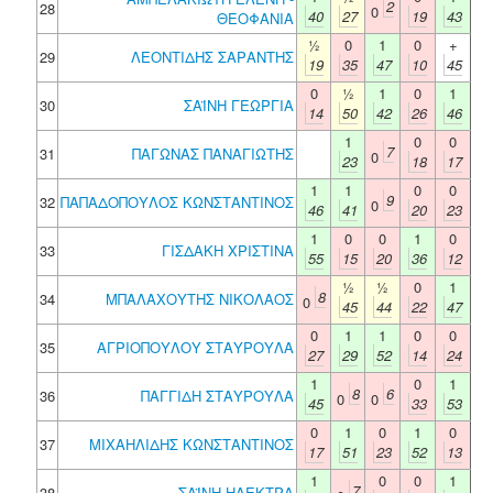
2
28
0
40
27
19
43
ΘΕΟΦΑΝΙΑ
½
0
1
0
+
29
ΛΕΟΝΤΙΔΗΣ ΣΑΡΑΝΤΗΣ
19
35
47
10
45
0
½
1
0
1
30
ΣΑΪΝΗ ΓΕΩΡΓΙΑ
14
50
42
26
46
1
0
0
7
31
ΠΑΓΩΝΑΣ ΠΑΝΑΓΙΩΤΗΣ
0
23
18
17
1
1
0
0
9
32
ΠΑΠΑΔΟΠΟΥΛΟΣ ΚΩΝΣΤΑΝΤΙΝΟΣ
0
46
41
20
23
1
0
0
1
0
33
ΓΙΣΔΑΚΗ ΧΡΙΣΤΙΝΑ
55
15
20
36
12
½
½
0
1
8
34
ΜΠΑΛΑΧΟΥΤΗΣ ΝΙΚΟΛΑΟΣ
0
45
44
22
47
0
1
1
0
0
35
ΑΓΡΙΟΠΟΥΛΟΥ ΣΤΑΥΡΟΥΛΑ
27
29
52
14
24
1
0
1
8
6
36
ΠΑΓΓΙΔΗ ΣΤΑΥΡΟΥΛΑ
0
0
45
33
53
0
1
0
1
0
37
ΜΙΧΑΗΛΙΔΗΣ ΚΩΝΣΤΑΝΤΙΝΟΣ
17
51
23
52
13
1
0
0
1
7
38
ΣΑΪΝΗ ΗΛΕΚΤΡΑ