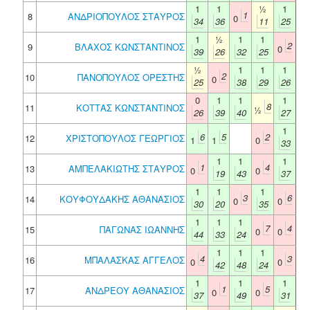
1
1
½
1
1
8
ΑΝΔΡΙΟΠΟΥΛΟΣ ΣΤΑΥΡΟΣ
0
34
36
11
25
1
½
1
1
2
9
ΒΛΑΧΟΣ ΚΩΝΣΤΑΝΤΙΝΟΣ
0
39
26
32
25
½
1
1
1
2
10
ΠΑΝΟΠΟΥΛΟΣ ΟΡΕΣΤΗΣ
0
25
38
29
26
0
1
1
1
8
11
ΚΟΤΤΑΣ ΚΩΝΣΤΑΝΤΙΝΟΣ
½
26
39
40
27
1
6
5
2
12
ΧΡΙΣΤΟΠΟΥΛΟΣ ΓΕΩΡΓΙΟΣ
1
1
0
33
1
1
1
1
4
13
ΑΜΠΕΛΑΚΙΩΤΗΣ ΣΤΑΥΡΟΣ
0
0
19
43
37
1
1
1
3
6
14
ΚΟΥΦΟΥΔΑΚΗΣ ΑΘΑΝΑΣΙΟΣ
0
0
30
20
35
1
1
1
7
4
15
ΠΑΓΩΝΑΣ ΙΩΑΝΝΗΣ
0
0
44
33
24
1
1
1
4
3
16
ΜΠΑΛΑΣΚΑΣ ΑΓΓΕΛΟΣ
0
0
42
48
24
1
1
1
1
5
17
ΑΝΔΡΕΟΥ ΑΘΑΝΑΣΙΟΣ
0
0
37
49
31