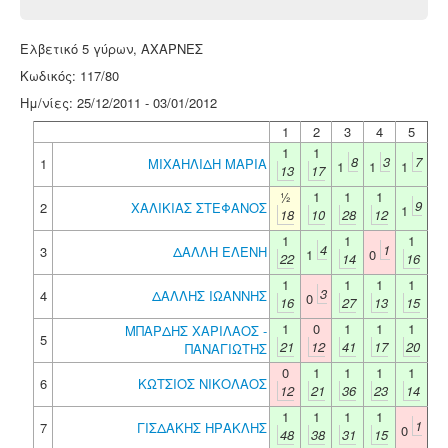
Ελβετικό 5 γύρων, ΑΧΑΡΝΕΣ
Κωδικός: 117/80
Ημ/νίες: 25/12/2011 - 03/01/2012
1
2
3
4
5
1
1
8
3
7
1
ΜΙΧΑΗΛΙΔΗ ΜΑΡΙΑ
1
1
1
13
17
½
1
1
1
9
2
ΧΑΛΙΚΙΑΣ ΣΤΕΦΑΝΟΣ
1
18
10
28
12
1
1
1
4
1
3
ΔΑΛΛΗ ΕΛΕΝΗ
1
0
22
14
16
1
1
1
1
3
4
ΔΑΛΛΗΣ ΙΩΑΝΝΗΣ
0
16
27
13
15
1
0
1
1
1
ΜΠΑΡΔΗΣ ΧΑΡΙΛΑΟΣ -
5
21
12
41
17
20
ΠΑΝΑΓΙΩΤΗΣ
0
1
1
1
1
6
ΚΩΤΣΙΟΣ ΝΙΚΟΛΑΟΣ
12
21
36
23
14
1
1
1
1
1
7
ΓΙΣΔΑΚΗΣ ΗΡΑΚΛΗΣ
0
48
38
31
15