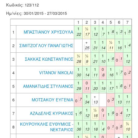
Κωδικός: 123/112
Ημ/νίες: 30/01/2015 - 27/03/2015
1
2
3
4
5
6
7
1
½
1
1
8
3
5
1
ΜΠΑΣΤΙΑΝΟΥ ΧΡΥΣΟΥΛΑ
1
1
1
22
17
12
7
+
1
1
½
1
4
2
ΣΙΜΙΤΖΟΓΛΟΥ ΠΑΝΑΓΙΩΤΗΣ
1
25
31
14
11
16
½
½
1
1
1
6
1
3
ΣΑΚΚΑΣ ΚΩΝΣΤΑΝΤΙΝΟΣ
1
0
28
9
21
10
12
1
1
1
0
1
7
2
4
VITANOV NIKOLAI
1
0
30
14
11
8
16
1
0
1
1
1
8
1
5
ΑΜΑΝΑΤΙΔΗΣ ΣΤΥΛΙΑΝΟΣ
1
0
29
11
20
19
17
1
+
1
1
7
3
6
ΜΟΤΣΑΚΟΥ ΕΥΓΕΝΙΑ
0
0
34
13
13
11
1
½
0
1
6
9
4
7
ΑΖΑΔΕΛΗΣ ΚΥΡΙΑΚΟΣ
1
1
0
12
16
1
17
1
1
1
1
½
ΚΟΥΡΟΥΚΛΗΣ ΕΥΘΥΜΙΟΣ -
1
5
8
0
0
36
13
18
4
10
ΝΕΚΤΑΡΙΟΣ
1
½
1
0
+
1