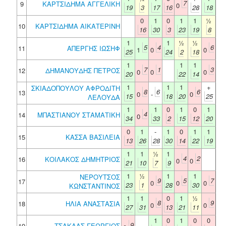
7
9
ΚΑΡΤΣΙΔΗΜΑ ΑΓΓΕΛΙΚΗ
0
19
3
17
16
28
18
0
1
0
1
1
½
10
ΚΑΡΤΣΙΔΗΜΑ ΑΙΚΑΤΕΡΙΝΗ
16
30
3
23
19
8
1
1
½
½
5
4
6
11
ΑΠΕΡΓΗΣ ΙΩΣΗΦ
1
0
0
25
24
2
18
1
1
1
7
1
3
12
ΔΗΜΑΝΟΥΔΗΣ ΠΕΤΡΟΣ
0
0
0
20
22
14
1
1
1
+
ΣΚΙΑΔΟΠΟΥΛΟΥ ΑΦΡΟΔΙΤΗ
8
6
6
13
0
-
0
15
18
20
25
ΛΕΛΟΥΔΑ
1
1
0
1
0
1
4
14
ΜΠΑΣΤΙΑΝΟΥ ΣΤΑΜΑΤΙΚΗ
0
34
33
2
15
12
20
0
1
-
1
0
1
1
15
ΚΑΣΣΑ ΒΑΣΙΛΕΙΑ
13
26
28
30
14
22
19
1
1
½
1
4
2
16
ΚΟΙΛΑΚΟΣ ΔΗΜΗΤΡΙΟΣ
0
0
21
10
7
9
1
½
1
1
ΝΕΡΟΥΤΣΟΣ
9
5
7
17
0
0
0
23
1
28
30
ΚΩΝΣΤΑΝΤΙΝΟΣ
1
1
0
1
½
8
9
18
ΗΛΙΑ ΑΝΑΣΤΑΣΙΑ
0
0
27
31
13
21
11
1
0
1
0
0
9
19
ΤΣΑΚΛΑΣ ΓΕΩΡΓΙΟΣ