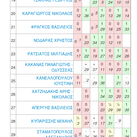
0
23
5
24
10
15
0
1
1
0
1
0
5
20
ΚΑΡΑΓΙΩΡΓΟΣ ΝΙΚΟΛΑΟΣ
0
12
36
31
13
26
14
0
1
0
0
1
3
21
ΦΡΑΓΚΟΣ ΒΑΣΙΛΕΙΟΣ
0
16
29
18
25
33
0
1
1
0
0
1
22
ΝΟΔΑΡΑΣ ΧΡΗΣΤΟΣ
0
23
34
33
12
15
0
1
0
1
0
1
0
23
ΡΑΤΣΙΑΤΟΣ ΜΙΛΤΙΑΔΗΣ
17
22
19
27
10
24
26
+
+
0
0
0
1
ΚΑΚΑΝΑΣ ΠΑΝΑΓΙΩΤΗΣ -
24
29
37
11
19
23
31
ΟΔΥΣΣΕΑΣ
0
-
1
1
-
ΚΑΝΕΛΛΟΠΟΥΛΟΥ
2
25
-
11
29
36
21
13
ΙΟΥΣΤΙΝΗ
0
1
1
0
1
ΧΑΤΖΗΔΑΚΗΣ ΑΡΗΣ -
26
15
34
33
20
23
ΝΙΚΟΛΑΟΣ
0
0
0
½
½
1
27
ΑΠΕΡΓΗΣ ΒΑΣΙΛΕΙΟΣ
18
33
23
29
36
30
½
0
+
0
1
9
28
ΚΥΠΑΡΙΣΣΗΣ ΜΙΧΑΗΛ
-
3
37
15
17
31
-
+
0
½
1
ΣΤΑΜΑΤΟΠΟΥΛΟΣ
5
29
0
24
25
21
27
36