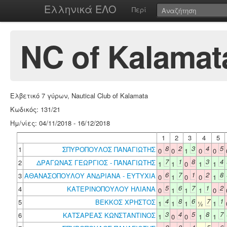
Ελληνικά ΕΛΟ
Περί
NC of Kalamat
Ελβετικό 7 γύρων, Nautical Club of Kalamata
Κωδικός: 131/21
Ημ/νίες: 04/11/2018 - 16/12/2018
1
2
3
4
5
8
2
3
4
5
1
ΣΠΥΡΟΠΟΥΛΟΣ ΠΑΝΑΓΙΩΤΗΣ
0
0
1
0
0
7
1
8
3
4
2
ΔΡΑΓΩΝΑΣ ΓΕΩΡΓΙΟΣ - ΠΑΝΑΓΙΩΤΗΣ
1
1
0
1
1
6
7
1
2
8
3
ΑΘΑΝΑΣΟΠΟΥΛΟΥ ΑΝΔΡΙΑΝΑ - ΕΥΤΥΧΙΑ
0
1
0
0
1
5
6
7
1
2
4
ΚΑΤΕΡΙΝΟΠΟΥΛΟΥ ΗΛΙΑΝΑ
0
1
1
1
0
4
8
6
7
1
5
ΒΕΚΚΟΣ ΧΡΗΣΤΟΣ
1
1
1
½
1
3
4
5
8
7
6
ΚΑΤΣΑΡΕΑΣ ΚΩΝΣΤΑΝΤΙΝΟΣ
1
0
0
1
1