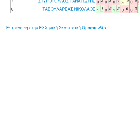
2
3
4
5
6
7
ΣΠΥΡΟΠΟΥΛΟΣ ΠΑΝΑΓΙΩΤΗΣ
0
0
0
½
0
1
5
2
6
3
8
ΤΑΒΟΥΛΑΡΕΑΣ ΝΙΚΟΛΑΟΣ
1
0
1
0
0
Επιστροφή στην Ελληνική Σκακιστική Ομοσπονδία