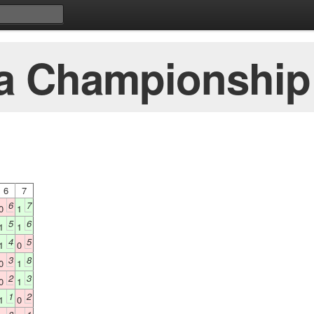
a Championship
6
7
6
7
0
1
5
6
1
1
4
5
1
0
3
8
0
1
2
3
0
1
1
2
1
0