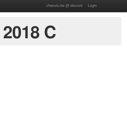
chesstu.be @ discord
Login
 2018 C