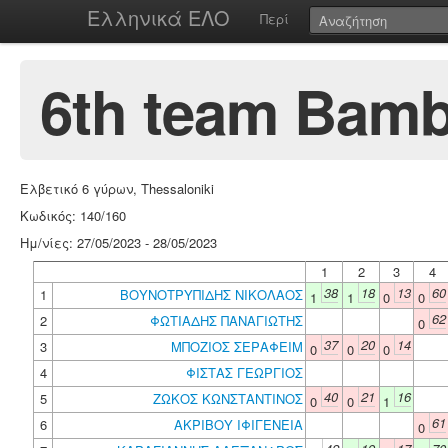
Ελληνικά ΕΛΟ
Περί
6th team Bamb
Ελβετικό 6 γύρων, Thessaloniki
Κωδικός: 140/160
Ημ/νίες: 27/05/2023 - 28/05/2023
1
2
3
4
38
18
13
60
1
ΒΟΥΝΟΤΡΥΠΙΔΗΣ ΝΙΚΟΛΑΟΣ
1
1
0
0
62
2
ΦΩΤΙΑΔΗΣ ΠΑΝΑΓΙΩΤΗΣ
0
37
20
14
3
ΜΠΟΖΙΟΣ ΣΕΡΑΦΕΙΜ
0
0
0
4
ΦΙΣΤΑΣ ΓΕΩΡΓΙΟΣ
40
21
16
5
ΖΩΚΟΣ ΚΩΝΣΤΑΝΤΙΝΟΣ
0
0
1
61
6
ΑΚΡΙΒΟΥ ΙΦΙΓΕΝΕΙΑ
0