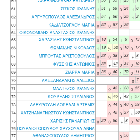
60
ΑΛΕΞΑΝΔΡΑΚΗΣ ΒΑΣΙΛΕΙΟΣ
1
1
1
1
51
59
24
6
61
ΣΙΣΚΟΣ ΙΩΑΝΝΗΣ
1
1
0
1
54
56
25
2
62
ΑΡΓΥΡΟΠΟΥΛΟΣ ΑΛΕΞΑΝΔΡΟΣ
1
1
0
1
52
57
26
63
ΚΑΔΙΛΤΖΟΓΛΟΥ ΜΑΡΙΑ
0
0
0
64
ΟΙΚΟΝΟΜΙΔΗΣ ΑΝΑΣΤΑΣΙΟΣ-ΙΩΑΝΝΗΣ
18
54
9
13
65
ΧΑΡΑΖΙΔΗΣ ΚΩΝΣΤΑΝΤΙΝΟΣ
0
1
1
0
19
52
10
17
66
ΘΩΜΑΪΔΗΣ ΝΙΚΟΛΑΟΣ
1
½
0
0
23
38
33
8
67
ΜΠΡΟΥΤΑΣ ΑΡΙΣΤΟΒΟΥΛΟΣ
0
0
0
+
25
42
34
10
68
ΦΥΣΕΚΗΣ ΑΝΤΩΝΙΟΣ
0
+
0
0
26
40
79
11
69
ΖΙΑΡΡΑ ΜΑΡΙΑ
0
0
1
0
7
70
ΑΛΕΞΑΝΔΡΑΚΗΣ ΑΛΕΞΙΟΣ
0
43
38
55
71
ΜΑΛΤΕΖΟΣ ΙΩΑΝΝΗΣ
0
1
0
46
42
57
72
ΚΟΥΡΕΛΗΣ ΣΤΥΛΙΑΝΟΣ
½
+
1
44
40
59
73
ΑΛΕΥΡΟΥΔΗ ΛΟΡΕΛΑΪ-ΑΡΤΕΜΙΣ
0
0
0
45
37
56
74
ΧΑΤΖΗΑΝΑΓΝΩΣΤΟΥ ΚΩΝΣΤΑΝΤΙΝΟΣ
0
0
+
20
50
8
16
75
ΧΑΡΙΣΗΣ ΠΑΝΑΓΙΩΤΗΣ
0
0
+
0
76
ΠΟΥΡΛΙΟΤΟΠΟΥΛΟΥ ΧΡΥΣΟΥΛΑ-ΑΝΝΑ
56
77
ΑΘΑΝΑΣΟΠΟΥΛΟΣ ΔΗΜΗΤΡΙΟΣ
0