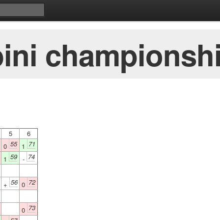
ini championshi
5
6
55
71
0
1
59
74
1
-
56
72
+
0
73
0