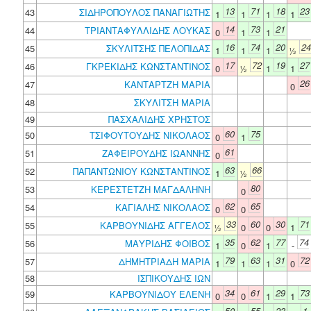
13
71
18
23
43
ΣΙΔΗΡΟΠΟΥΛΟΣ ΠΑΝΑΓΙΩΤΗΣ
1
1
1
1
14
73
21
44
ΤΡΙΑΝΤΑΦΥΛΛΙΔΗΣ ΛΟΥΚΑΣ
0
1
1
16
74
20
24
45
ΣΚΥΛΙΤΣΗΣ ΠΕΛΟΠΙΔΑΣ
1
1
1
½
17
72
19
27
46
ΓΚΡΕΚΙΔΗΣ ΚΩΝΣΤΑΝΤΙΝΟΣ
0
½
1
1
26
47
ΚΑΝΤΑΡΤΖΗ ΜΑΡΙΑ
0
48
ΣΚΥΛΙΤΣΗ ΜΑΡΙΑ
49
ΠΑΣΧΑΛΙΔΗΣ ΧΡΗΣΤΟΣ
60
75
50
ΤΣΙΦΟΥΤΟΥΔΗΣ ΝΙΚΟΛΑΟΣ
0
1
61
51
ΖΑΦΕΙΡΟΥΔΗΣ ΙΩΑΝΝΗΣ
0
63
66
52
ΠΑΠΑΝΤΩΝΙΟΥ ΚΩΝΣΤΑΝΤΙΝΟΣ
1
½
80
53
ΚΕΡΕΣΤΕΤΖΗ ΜΑΓΔΑΛΗΝΗ
0
62
65
54
ΚΑΓΙΑΛΗΣ ΝΙΚΟΛΑΟΣ
0
0
33
60
30
71
55
ΚΑΡΒΟΥΝΙΔΗΣ ΑΓΓΕΛΟΣ
½
0
0
1
35
62
77
74
56
ΜΑΥΡΙΔΗΣ ΦΟΙΒΟΣ
1
0
1
-
79
63
31
72
57
ΔΗΜΗΤΡΙΑΔΗ ΜΑΡΙΑ
1
1
1
0
58
ΙΣΠΙΚΟΥΔΗΣ ΙΩΝ
34
61
29
73
59
ΚΑΡΒΟΥΝΙΔΟΥ ΕΛΕΝΗ
0
0
1
1
50
55
23
1