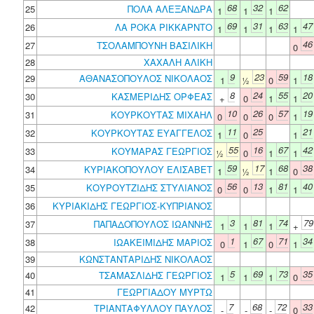
68
32
62
25
ΠΟΛΑ ΑΛΕΞΑΝΔΡΑ
1
1
1
69
31
63
47
26
ΛΑ ΡΟΚΑ ΡΙΚΚΑΡΝΤΟ
1
1
1
1
46
27
ΤΣΟΛΑΜΠΟΥΝΗ ΒΑΣΙΛΙΚΗ
0
28
ΧΑΧΑΛΗ ΑΛΙΚΗ
9
23
59
18
29
ΑΘΑΝΑΣΟΠΟΥΛΟΣ ΝΙΚΟΛΑΟΣ
1
½
0
1
8
24
55
20
30
ΚΑΣΜΕΡΙΔΗΣ ΟΡΦΕΑΣ
+
0
1
1
10
26
57
19
31
ΚΟΥΡΚΟΥΤΑΣ ΜΙΧΑΗΛ
0
0
0
1
11
25
21
32
ΚΟΥΡΚΟΥΤΑΣ ΕΥΑΓΓΕΛΟΣ
1
0
1
55
16
67
42
33
ΚΟΥΜΑΡΑΣ ΓΕΩΡΓΙΟΣ
½
0
1
1
59
17
68
38
34
ΚΥΡΙΑΚΟΠΟΥΛΟΥ ΕΛΙΣΑΒΕΤ
1
½
1
0
56
13
81
40
35
ΚΟΥΡΟΥΤΖΙΔΗΣ ΣΤΥΛΙΑΝΟΣ
0
0
1
1
36
ΚΥΡΙΑΚΙΔΗΣ ΓΕΩΡΓΙΟΣ-ΚΥΠΡΙΑΝΟΣ
3
81
74
79
37
ΠΑΠΑΔΟΠΟΥΛΟΣ ΙΩΑΝΝΗΣ
1
1
1
+
1
67
71
34
38
ΙΩΑΚΕΙΜΙΔΗΣ ΜΑΡΙΟΣ
0
1
0
1
39
ΚΩΝΣΤΑΝΤΑΡΙΔΗΣ ΝΙΚΟΛΑΟΣ
5
69
73
35
40
ΤΣΑΜΑΣΛΙΔΗΣ ΓΕΩΡΓΙΟΣ
1
1
1
0
41
ΓΕΩΡΓΙΑΔΟΥ ΜΥΡΤΩ
7
68
72
33
42
ΤΡΙΑΝΤΑΦΥΛΛΟΥ ΠΑΥΛΟΣ
-
-
-
0