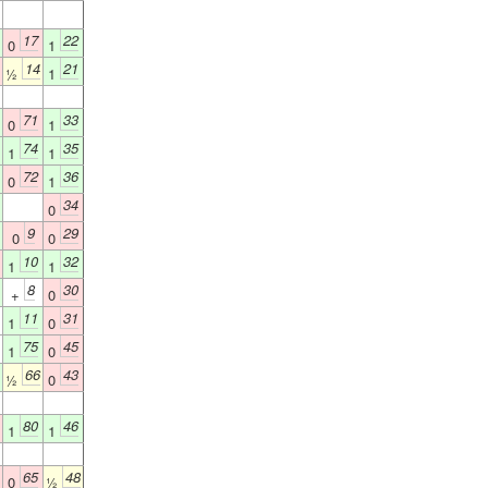
17
22
0
1
14
21
½
1
71
33
0
1
74
35
1
1
72
36
0
1
34
0
9
29
0
0
10
32
1
1
8
30
+
0
11
31
1
0
75
45
1
0
66
43
½
0
80
46
1
1
65
48
0
½