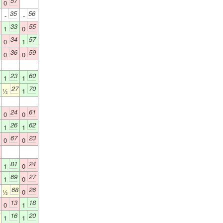
57
0
35
56
-
-
33
55
1
0
34
57
0
1
36
59
0
0
23
60
1
1
27
70
½
1
24
61
0
0
26
62
1
1
67
23
0
0
81
24
1
0
69
27
1
0
68
26
½
0
13
18
0
1
16
20
1
1