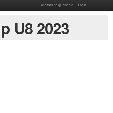
chesstu.be @ discord
Login
p U8 2023