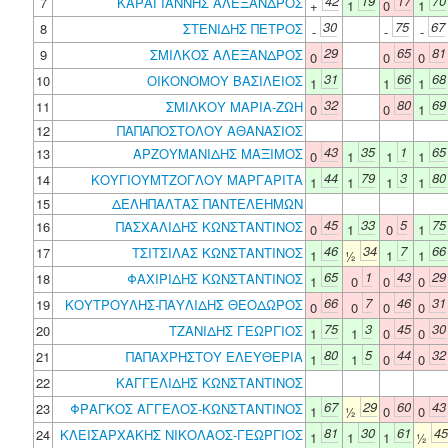
42
19
17
70
7
ΚΑΡΑΓΙΑΝΝΗΣ ΑΛΕΞΑΝΔΡΟΣ
+
1
0
1
30
75
67
8
ΣΤΕΝΙΔΗΣ ΠΕΤΡΟΣ
-
-
-
29
65
81
9
ΣΜΙΛΚΟΣ ΑΛΕΞΑΝΔΡΟΣ
0
0
0
31
66
68
10
ΟΙΚΟΝΟΜΟΥ ΒΑΣΙΛΕΙΟΣ
1
1
1
32
80
69
11
ΣΜΙΛΚΟΥ ΜΑΡΙΑ-ΖΩΗ
0
0
1
12
ΠΑΠΑΠΟΣΤΟΛΟΥ ΑΘΑΝΑΣΙΟΣ
43
35
1
65
13
ΑΡΖΟΥΜΑΝΙΔΗΣ ΜΑΞΙΜΟΣ
0
1
1
1
44
79
3
80
14
ΚΟΥΓΙΟΥΜΤΖΟΓΛΟΥ ΜΑΡΓΑΡΙΤΑ
1
1
1
1
15
ΔΕΛΗΠΑΛΤΑΣ ΠΑΝΤΕΛΕΗΜΩΝ
45
33
5
75
16
ΠΑΣΧΑΛΙΔΗΣ ΚΩΝΣΤΑΝΤΙΝΟΣ
0
1
0
1
46
34
7
66
17
ΤΣΙΤΣΙΛΑΣ ΚΩΝΣΤΑΝΤΙΝΟΣ
1
½
1
1
65
1
43
29
18
ΦΑΧΙΡΙΔΗΣ ΚΩΝΣΤΑΝΤΙΝΟΣ
1
0
0
0
66
7
46
31
19
ΚΟΥΤΡΟΥΛΗΣ-ΠΑΥΛΙΔΗΣ ΘΕΟΔΩΡΟΣ
0
0
0
0
75
3
45
30
20
ΤΖΑΝΙΔΗΣ ΓΕΩΡΓΙΟΣ
1
1
0
0
80
5
44
32
21
ΠΑΠΑΧΡΗΣΤΟΥ ΕΛΕΥΘΕΡΙΑ
1
1
0
0
22
ΚΑΓΓΕΛΙΔΗΣ ΚΩΝΣΤΑΝΤΙΝΟΣ
67
29
60
43
23
ΦΡΑΓΚΟΣ ΑΓΓΕΛΟΣ-ΚΩΝΣΤΑΝΤΙΝΟΣ
1
½
0
0
81
30
61
45
24
ΚΛΕΙΣΑΡΧΑΚΗΣ ΝΙΚΟΛΑΟΣ-ΓΕΩΡΓΙΟΣ
1
1
1
½