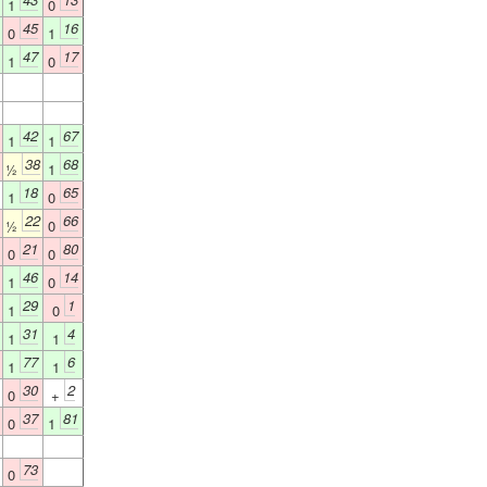
1
0
45
16
0
1
47
17
1
0
42
67
1
1
38
68
½
1
18
65
1
0
22
66
½
0
21
80
0
0
46
14
1
0
29
1
1
0
31
4
1
1
77
6
1
1
30
2
0
+
37
81
0
1
73
0