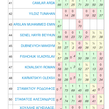
1
1
½
1
1
1
1
41
CAMLAR ARDA
66
17
25
71
20
50
39
0
0
0
0
1
42
YILDIZ TUNAHAN
14
26
19
52
37
1
0
43
ARSLAN MUHAMMED EMIN
67
70
1
0
0
1
0
½
½
44
SENEL HAYRI BEYHUN
68
16
23
72
21
51
38
½
1
½
0
½
½
½
45
DUBNEVYCH MAKSYM
55
27
2
49
36
10
31
½
1
1
1
1
0
4
46
FISHCHUK VLADYSLAV
0
57
29
50
39
11
32
0
1
1
½
1
0
3
47
KOVALSKYI ROMAN
1
58
30
52
37
13
33
0
1
1
½
1
0
5
48
KARVATSKYI OLEKSII
0
56
28
51
38
12
34
1
1
1
1
½
1
7
49
ΣΤΑΜΑΤΙΟΥ ΡΟΔΟΛΦΟΣ
0
0
73
69
45
65
40
1
1
0
1
0
½
4
50
ΣΤΑΘΑΤΟΣ ΑΛΕΞΑΝΔΡΟΣ
0
74
71
46
66
41
8
1
0
0
1
½
ΧΟΥΛΛΗΣ ΑΓΗΣΙΛΑΟΣ-