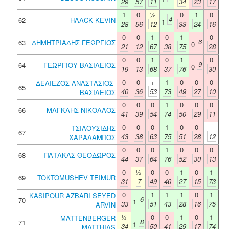
29
57
11
34
23
17
1
0
½
0
1
0
4
62
HAACK KEVIN
1
28
56
12
33
24
16
0
0
1
0
1
0
6
63
ΔΗΜΗΤΡΙΑΔΗΣ ΓΕΩΡΓΙΟΣ
0
21
12
67
38
75
28
0
0
1
0
1
0
9
64
ΓΕΩΡΓΙΟΥ ΒΑΣΙΛΕΙΟΣ
0
19
13
68
37
76
30
0
0
+
1
0
0
0
ΔΕΛΙΕΖΟΣ ΑΝΑΣΤΑΣΙΟΣ-
65
40
36
53
73
49
27
10
ΒΑΣΙΛΕΙΟΣ
0
0
0
1
0
0
0
66
ΜΑΓΚΛΗΣ ΝΙΚΟΛΑΟΣ
41
39
54
74
50
29
11
0
0
0
1
0
0
-
ΤΣΙΑΟΥΣΙΔΗΣ
67
43
38
63
75
51
28
12
ΧΑΡΑΛΑΜΠΟΣ
0
0
0
1
0
0
0
68
ΠΑΤΑΚΑΣ ΘΕΟΔΩΡΟΣ
44
37
64
76
52
30
13
0
½
0
0
1
0
1
69
TOKTOMUSHEV TEIMUR
31
7
49
40
27
15
73
0
1
1
1
0
1
KASIPOUR AZBARI SEYED
6
70
1
33
51
43
28
16
75
ARVIN
½
0
0
1
0
1
MATTENBERGER
8
71
1
34
50
41
29
17
74
MATTHIAS