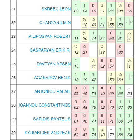
1
1
0
½
1
½
0
21
SKRBEC LEON
63
24
16
6
44
33
56
½
½
1
½
1
2
22
OHANYAN EMIN
1
18
40
31
55
59
1
½
1
1
0
1
½
23
PILIPOSYAN ROBERT
11
20
44
34
56
61
4
½
0
½
0
24
GASPARYAN ERIK R.
12
21
33
62
1
½
0
0
½
25
DAVTYAN ARSEN
10
41
32
57
1
1
1
1
½
½
5
26
AGASAROV BENIK
1
13
19
42
58
60
0
0
1
0
0
1
+
27
ANTONIOU RAFAIL
59
45
73
10
69
65
53
0
0
1
0
0
1
1
28
IOANNOU CONSTANTINOS
62
48
75
12
70
67
63
0
0
1
0
0
1
1
29
SARIDIS PANTELIS
61
46
74
11
71
66
54
0
0
1
½
-
1
1
30
KYRIAKIDES ANDREAS
60
47
76
13
72
68
64