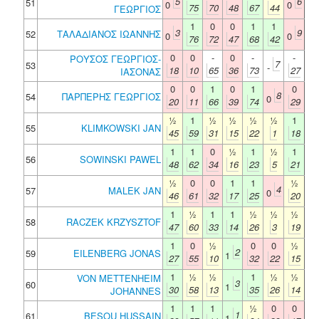
5
6
51
0
0
75
70
48
67
44
ΓΕΩΡΓΙΟΣ
1
0
0
1
1
3
9
52
ΤΑΛΑΔΙΑΝΟΣ ΙΩΑΝΝΗΣ
0
0
76
72
47
68
42
0
0
-
0
-
-
ΡΟΥΣΟΣ ΓΕΩΡΓΙΟΣ-
7
53
-
18
10
65
36
73
27
ΙΑΣΟΝΑΣ
0
0
1
0
1
0
8
54
ΠΑΡΠΕΡΗΣ ΓΕΩΡΓΙΟΣ
0
20
11
66
39
74
29
½
1
½
½
½
½
1
55
KLIMKOWSKI JAN
45
59
31
15
22
1
18
1
1
0
½
1
½
1
56
SOWINSKI PAWEL
48
62
34
16
23
5
21
½
0
0
1
1
½
4
57
MALEK JAN
0
46
61
32
17
25
20
1
½
1
1
½
½
½
58
RACZEK KRZYSZTOF
47
60
33
14
26
3
19
1
0
½
0
0
½
2
59
EILENBERG JONAS
1
27
55
10
32
22
15
1
½
½
1
½
½
VON METTENHEIM
3
60
1
30
58
13
35
26
14
JOHANNES
1
1
1
½
0
0
1
61
BESOU HUSSAIN
1