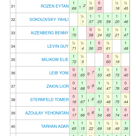
1
½
0
½
½
2
31
ROZEN EYTAN
1
69
55
22
18
45
½
1
1
1
1
1
32
SOKOLOVSKY YAHLI
1
57
25
59
20
46
1
0
½
1
½
1
33
AIZENBERG BENNY
70
58
24
62
21
47
½
½
1
0
½
1
34
LEVIN GUY
71
4
56
23
61
48
1
½
0
½
35
MILIKOW ELIE
72
5
60
19
0
1
1
½
1
0
7
36
LEIB YONI
0
15
65
53
45
73
40
0
1
1
½
1
0
9
37
ZAKIN LIOR
0
14
68
64
47
76
42
0
1
1
½
1
½
6
38
STERNFELD TOMER
1
16
67
63
48
75
44
0
1
1
0
1
0
8
39
AZOULAY YEHONATAN
0
17
66
54
46
74
41
1
1
½
1
½
½
1
40
TARHAN ADAR
65
15
22
69
18
49
36