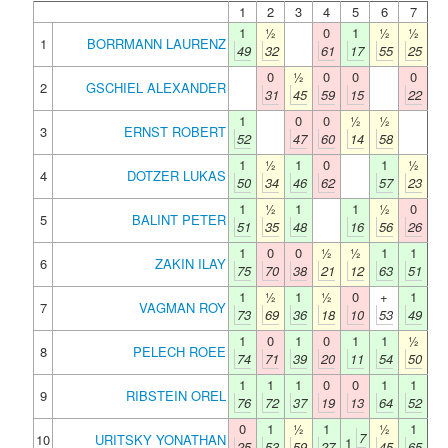
1
2
3
4
5
6
7
1
½
0
1
½
½
1
BORRMANN LAURENZ
49
32
61
17
55
25
0
½
0
0
0
2
GSCHIEL ALEXANDER
31
45
59
15
22
1
0
0
½
½
3
ERNST ROBERT
52
47
60
14
58
1
½
1
0
1
½
4
DOTZER LUKAS
50
34
46
62
57
23
1
½
1
1
½
0
5
BALINT PETER
51
35
48
16
56
26
1
0
0
½
½
1
1
6
ZAKIN ILAY
75
70
38
21
12
63
51
1
½
1
½
0
+
1
7
VAGMAN ROY
73
69
36
18
10
53
49
1
0
1
0
1
1
½
8
PELECH ROEE
74
71
39
20
11
54
50
1
1
1
0
0
1
1
9
RIBSTEIN OREL
76
72
37
19
13
64
52
0
1
½
1
½
1
7
10
URITSKY YONATHAN
1
25
53
59
27
45
65