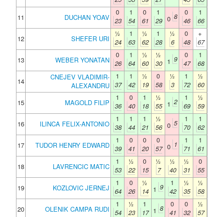
0
1
0
1
0
1
8
11
DUCHAN YOAV
0
23
54
61
29
46
66
½
1
½
1
½
0
+
12
SHEFER URI
24
63
62
28
6
48
67
0
1
½
½
0
1
9
13
WEBER YONATAN
1
26
64
60
30
47
68
1
1
½
0
½
1
½
CNEJEV VLADIMIR-
14
37
42
19
58
3
72
60
ALEXANDRU
1
0
1
½
1
½
2
15
MAGOLD FILIP
1
36
40
18
55
69
59
1
1
1
½
1
1
5
16
ILINCA FELIX-ANTONIO
0
38
44
21
56
70
62
1
0
0
0
1
1
1
17
TUDOR HENRY EDWARD
0
39
41
20
57
71
61
1
½
0
½
½
½
0
18
LAVRENCIC MATIC
53
22
15
7
40
31
55
1
0
½
1
½
½
9
19
KOZLOVIC JERNEJ
1
64
26
14
42
35
58
1
½
1
0
0
½
8
20
OLENIK CAMPA RUDI
1
54
23
17
41
32
57