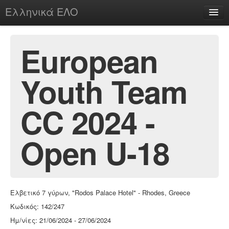
Ελληνικά ΕΛΟ
Περί
European
Youth Team
chesstu.be @ discord
Login
CC 2024 -
Open U-18
Ελβετικό 7 γύρων, "Rodos Palace Hotel" - Rhodes, Greece
Κωδικός: 142/247
Ημ/νίες: 21/06/2024 - 27/06/2024