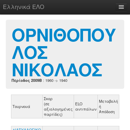
Ελληνικά ΕΛΟ
Περί
ΟΡΝΙΘΟΠΟΥ
ΛΟΣ
chesstu.be @ discord
Login
ΝΙΚΟΛΑΟΣ
Περίοδος 2009B
: 1960 -> 1940
Σκορ
Μεταβολή
(σε
ELO
Τουρνουά
ή
αξιολογημένες
αντιπάλων
Απόδοση
παρτίδες)
ΔΙΑΣΥΛΛΟΓΙΚΟ