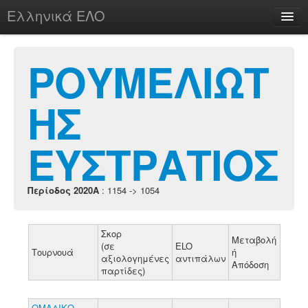
Ελληνικά ΕΛΟ
Περί
ΡΟΥΜΕΛΙΩΤ
ΗΣ
chesstu.be @ discord
Login
ΕΥΣΤΡΑΤΙΟΣ
Περίοδος 2020A
: 1154 -> 1054
Σκορ
Μεταβολή
(σε
ELO
Τουρνουά
ή
αξιολογημένες
αντιπάλων
Απόδοση
παρτίδες)
ΟΜΑΔΙΚΟ