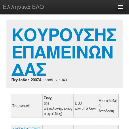
Ελληνικά ΕΛΟ
Περί
ΚΟΥΡΟΥΣΗΣ
ΕΠΑΜΕΙΝΩΝ
chesstu.be @ discord
Login
ΔΑΣ
Περίοδος 2007A
: 1985 -> 1940
Σκορ
Μεταβολή
(σε
ELO
Τουρνουά
ή
αξιολογημένες
αντιπάλων
Απόδοση
παρτίδες)
ΔΙΑΣΥΛΛΟΓΙΚΟ