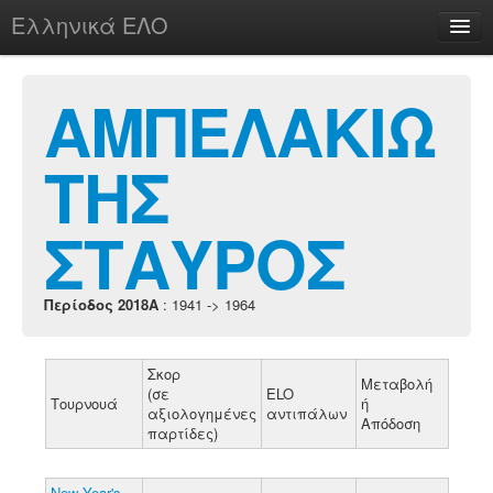
Ελληνικά ΕΛΟ
Περί
ΑΜΠΕΛΑΚΙΩ
ΤΗΣ
chesstu.be @ discord
Login
ΣΤΑΥΡΟΣ
Περίοδος 2018A
: 1941 -> 1964
Σκορ
Μεταβολή
(σε
ELO
Τουρνουά
ή
αξιολογημένες
αντιπάλων
Απόδοση
παρτίδες)
New Year's