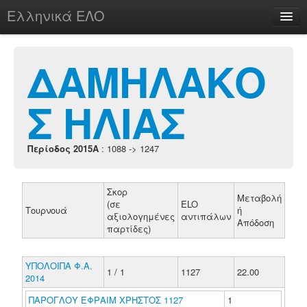
Ελληνικά ΕΛΟ
Περί
ΔΑΜΗΛΑΚΟ
Σ ΗΛΙΑΣ
chesstu.be @ discord
Login
Περίοδος 2015A
: 1088 -> 1247
Σκορ
Μεταβολή
(σε
ELO
Τουρνουά
ή
αξιολογημένες
αντιπάλων
Απόδοση
παρτίδες)
ΥΠΟΛΟΙΠΑ Φ.Α.
1 / 1
1127
22.00
2014
ΠΑΡΟΓΛΟΥ ΕΦΡΑΙΜ ΧΡΗΣΤΟΣ 1127
1