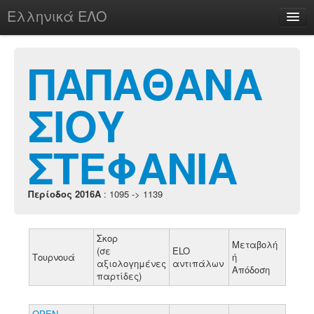
Ελληνικά ΕΛΟ
Περί
ΠΑΠΑΘΑΝΑ
ΣΙΟΥ
chesstu.be @ discord
Login
ΣΤΕΦΑΝΙΑ
Περίοδος 2016A
: 1095 -> 1139
Σκορ
Μεταβολή
(σε
ELO
Τουρνουά
ή
αξιολογημένες
αντιπάλων
Απόδοση
παρτίδες)
ΟΡΕΝ