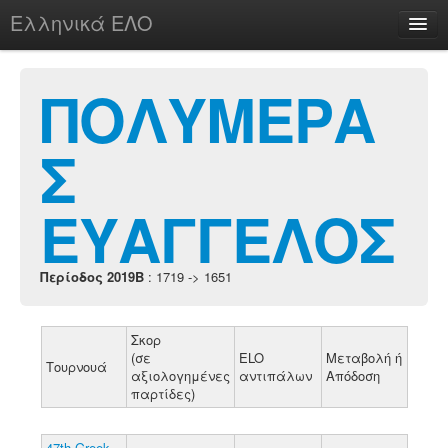
Ελληνικά ΕΛΟ
Περί
ΠΟΛΥΜΕΡΑ
Σ
chesstu.be @ discord
Login
ΕΥΑΓΓΕΛΟΣ
Περίοδος 2019B
: 1719 -> 1651
Σκορ
(σε
ELO
Μεταβολή ή
Τουρνουά
αξιολογημένες
αντιπάλων
Απόδοση
παρτίδες)
47th Greek