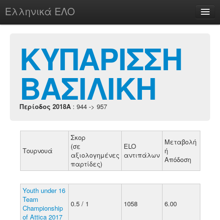
Ελληνικά ΕΛΟ
Περί
ΚΥΠΑΡΙΣΣΗ
ΒΑΣΙΛΙΚΗ
chesstu.be @ discord
Login
Περίοδος 2018A
: 944 -> 957
Σκορ
Μεταβολή
(σε
ELO
Τουρνουά
ή
αξιολογημένες
αντιπάλων
Απόδοση
παρτίδες)
Youth under 16
Team
0.5 / 1
1058
6.00
Championship
of Attica 2017