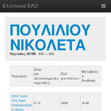
Ελληνικά ΕΛΟ
Περί
ΠΟΥΛΙΛΙΟΥ
ΝΙΚΟΛΕΤΑ
chesstu.be @ discord
Login
Περίοδος 2019B
: 830 -> 905
Σκορ
Μεταβολή
(σε
ELO
Τουρνουά
ή
αξιολογημένες
αντιπάλων
Απόδοση
παρτίδες)
2019 Youth
U16 Team
0 / 2
1230
-6.40
Championship
of Attica