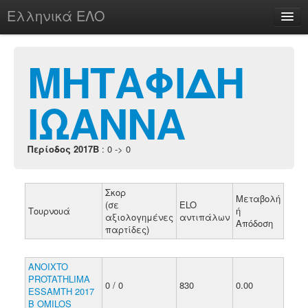
Ελληνικά ΕΛΟ
Περί
ΜΗΤΑΦΙΔΗ
ΙΩΑΝΝΑ
chesstu.be @ discord
Login
Περίοδος 2017B
: 0 -> 0
Σκορ
Μεταβολή
(σε
ELO
Τουρνουά
ή
αξιολογημένες
αντιπάλων
Απόδοση
παρτίδες)
ANOIXTO
PROTATHLIMA
0 / 0
830
0.00
ESSAMTH 2017
B OMILOS