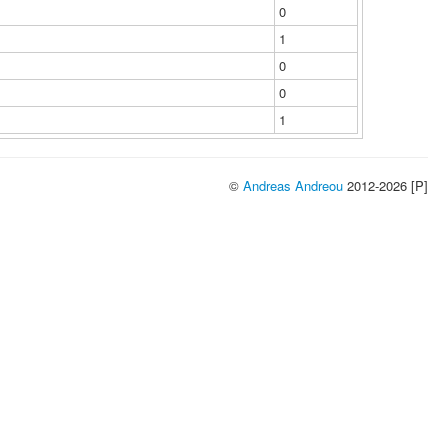
0
1
0
0
1
©
Andreas Andreou
2012-2026 [P]