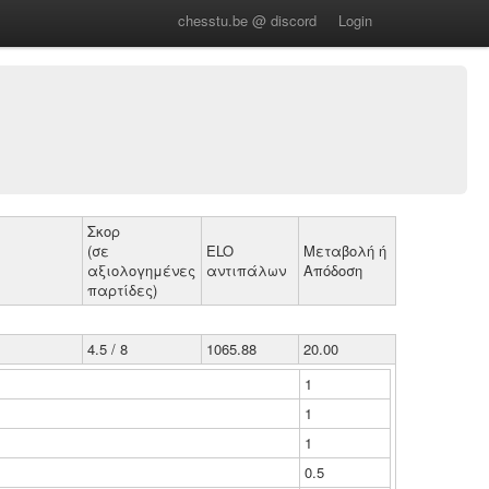
chesstu.be @ discord
Login
Σκορ
(σε
ELO
Μεταβολή ή
αξιολογημένες
αντιπάλων
Απόδοση
παρτίδες)
4.5 / 8
1065.88
20.00
1
1
1
0.5