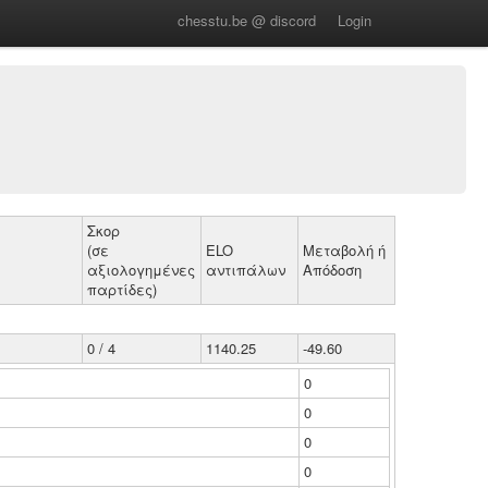
chesstu.be @ discord
Login
Σκορ
(σε
ELO
Μεταβολή ή
αξιολογημένες
αντιπάλων
Απόδοση
παρτίδες)
0 / 4
1140.25
-49.60
0
0
0
0