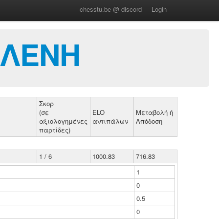
chesstu.be @ discord
Login
ΕΛΕΝΗ
Σκορ
(σε
ELO
Μεταβολή ή
αξιολογημένες
αντιπάλων
Απόδοση
παρτίδες)
1 / 6
1000.83
716.83
1
0
0.5
0