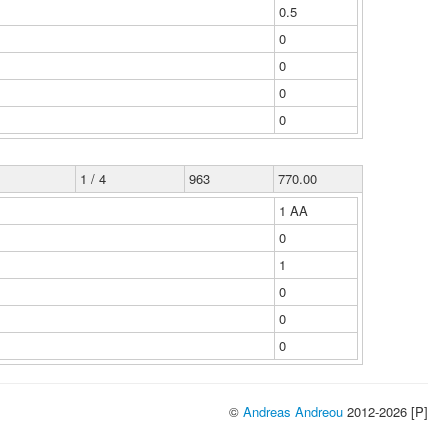
0.5
0
0
0
0
1 / 4
963
770.00
1 ΑΑ
0
1
0
0
0
©
Andreas Andreou
2012-2026 [P]