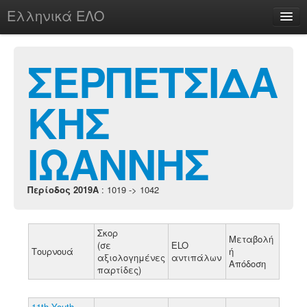
Ελληνικά ΕΛΟ
Περί
ΣΕΡΠΕΤΣΙΔΑ
ΚΗΣ
chesstu.be @ discord
Login
ΙΩΑΝΝΗΣ
Περίοδος 2019A
: 1019 -> 1042
Σκορ
Μεταβολή
(σε
ELO
Τουρνουά
ή
αξιολογημένες
αντιπάλων
Απόδοση
παρτίδες)
11th Youth