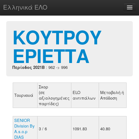
Ελληνικά ΕΛΟ
Περί
ΚΟΥΤΡΟΥ
ΕΡΙΕΤΤΑ
chesstu.be @ discord
Login
Περίοδος 2021B
: 962 -> 996
Σκορ
(σε
ELO
Μεταβολή ή
Τουρνουά
αξιολογημένες
αντιπάλων
Απόδοση
παρτίδες)
SENIOR
Division By
3 / 6
1091.83
40.80
A.s.o.p
DIAS