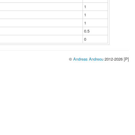
1
1
1
0.5
0
©
Andreas Andreou
2012-2026 [P]