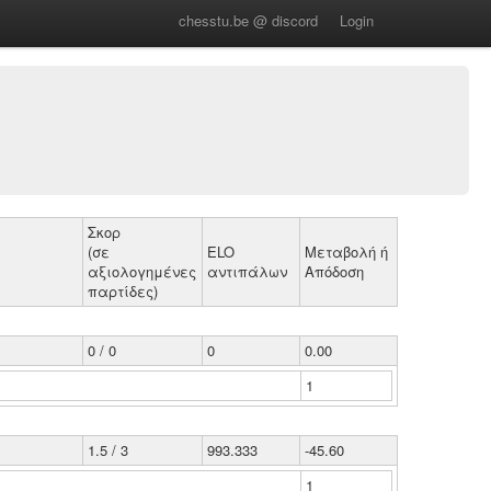
chesstu.be @ discord
Login
Σκορ
(σε
ELO
Μεταβολή ή
αξιολογημένες
αντιπάλων
Απόδοση
παρτίδες)
0 / 0
0
0.00
1
1.5 / 3
993.333
-45.60
1