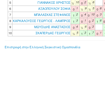
10
2
6
5
ΓΙΑΝΝΑΚΟΣ ΧΡΗΣΤΟΣ
½
0
½
1
9
5
8
6
ΑΞΑΟΠΟΥΛΟΥ ΣΟΦΙΑ
0
½
½
0
2
4
10
3
7
ΜΠΑΛΑΣΚΑΣ ΣΤΕΦΑΝΟΣ
1
0
0
0
3
1
2
6
8
ΚΑΡΚΑΛΟΥΣΟΣ ΓΕΩΡΓΙΟΣ - ΛΑΜΠΡΟΣ
1
0
0
1
4
6
3
9
ΜΩΥΣΙΔΗΣ ΑΝΑΣΤΑΣΙΟΣ
0
½
0
5
3
7
1
10
ΣΚΑΠΕΡΔΑΣ ΓΕΩΡΓΙΟΣ
½
1
1
0
Επιστροφή στην Ελληνική Σκακιστική Ομοσπονδία