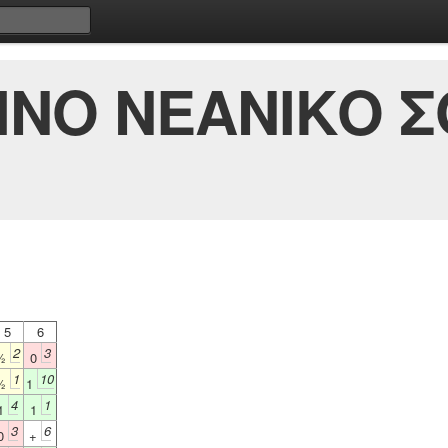
ΙΝΟ ΝΕΑΝΙΚΟ Σ
5
6
2
3
½
0
1
10
½
1
4
1
1
1
3
6
0
+