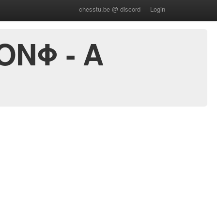
chesstu.be @ discord
Login
ΟΝΦ - Α