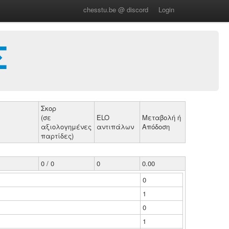
chesstu.be @ discord
Login
Σ
Σκορ
(σε
ELO
Μεταβολή ή
αξιολογημένες
αντιπάλων
Απόδοση
παρτίδες)
0 / 0
0
0.00
0
1
0
1