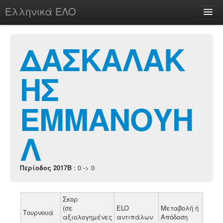
Ελληνικά ΕΛΟ
Περί
ΔΑΣΚΑΛΑΚ
ΗΣ
chesstu.be @ discord
Login
ΕΜΜΑΝΟΥΗ
Λ
Περίοδος 2017B
: 0 -> 0
Σκορ
(σε
ELO
Μεταβολή ή
Τουρνουά
αξιολογημένες
αντιπάλων
Απόδοση