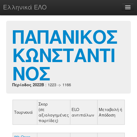
Ελληνικά ΕΛΟ
Περί
ΠΑΠΑΝΙΚΟΣ
ΚΩΝΣΤΑΝΤΙ
chesstu.be @ discord
Login
ΝΟΣ
Περίοδος 2022B
: 1223 -> 1166
Σκορ
(σε
ELO
Μεταβολή ή
Τουρνουά
αξιολογημένες
αντιπάλων
Απόδοση
παρτίδες)
8th Open