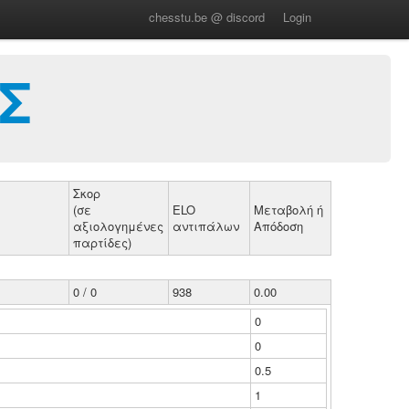
chesstu.be @ discord
Login
Σ
Σκορ
(σε
ELO
Μεταβολή ή
αξιολογημένες
αντιπάλων
Απόδοση
παρτίδες)
0 / 0
938
0.00
0
0
0.5
1