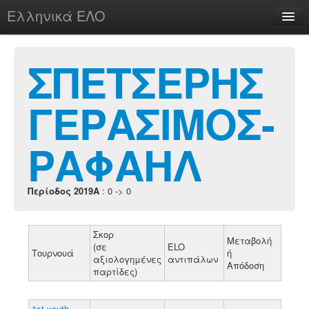
Ελληνικά ΕΛΟ
Περί
ΣΠΕΤΣΕΡΗΣ
ΓΕΡΑΣΙΜΟΣ-
chesstu.be @ discord
Login
ΡΑΦΑΗΛ
Περίοδος 2019A
: 0 -> 0
Σκορ
Μεταβολή
(σε
ELO
Τουρνουά
ή
αξιολογημένες
αντιπάλων
Απόδοση
παρτίδες)
1st youth