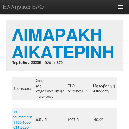
Ελληνικά ΕΛΟ
Περί
ΛΙΜΑΡΑΚΗ
ΑΙΚΑΤΕΡΙΝΗ
chesstu.be @ discord
Login
Περίοδος 2020B
: 920 -> 870
Σκορ
(σε
ELO
Μεταβολή ή
Τουρνουά
αξιολογημένες
αντιπάλων
Απόδοση
παρτίδες)
1st
tournament
0.5 / 5
1067.6
-40.00
1100-1600
Okt 2020