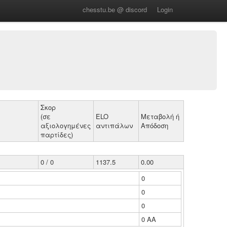
chesstu.be @ discord
Login
Σκορ
(σε
ELO
Μεταβολή ή
αξιολογημένες
αντιπάλων
Απόδοση
παρτίδες)
0 / 0
1137.5
0.00
0
0
0
0 ΑΑ