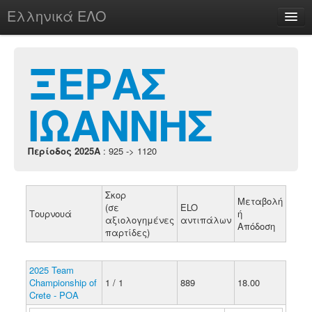
Ελληνικά ΕΛΟ
Περί
ΞΕΡΑΣ
ΙΩΑΝΝΗΣ
chesstu.be @ discord
Login
Περίοδος 2025A
: 925 -> 1120
Σκορ
Μεταβολή
(σε
ELO
Τουρνουά
ή
αξιολογημένες
αντιπάλων
Απόδοση
παρτίδες)
2025 Team
Championship of
1 / 1
889
18.00
Crete - POA