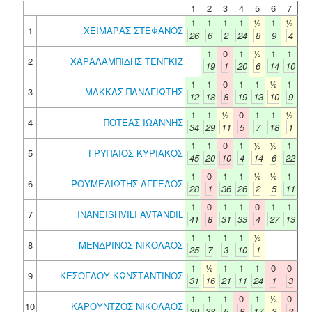
1
2
3
4
5
6
7
1
1
1
1
½
1
½
1
ΧΕΙΜΑΡΑΣ ΣΤΕΦΑΝΟΣ
26
6
2
24
8
9
4
1
0
1
½
1
1
2
ΧΑΡΑΛΑΜΠΙΔΗΣ ΤΕΝΓΚΙΖ
19
1
20
6
14
10
1
1
0
1
1
½
1
3
ΜΑΚΚΑΣ ΠΑΝΑΓΙΩΤΗΣ
12
18
8
19
13
10
9
1
1
½
0
1
1
½
4
ΠΟΤΕΑΣ ΙΩΑΝΝΗΣ
34
29
11
5
7
18
1
1
1
0
1
½
½
1
5
ΓΡΥΠΑΙΟΣ ΚΥΡΙΑΚΟΣ
45
20
10
4
14
6
22
1
0
1
1
½
½
1
6
ΡΟΥΜΕΛΙΩΤΗΣ ΑΓΓΕΛΟΣ
28
1
36
26
2
5
11
1
0
1
1
0
1
1
7
INANEISHVILI AVTANDIL
41
8
31
33
4
27
13
1
1
1
1
½
8
ΜΕΝΔΡΙΝΟΣ ΝΙΚΟΛΑΟΣ
25
7
3
10
1
1
½
1
1
1
0
0
9
ΚΕΣΟΓΛΟΥ ΚΩΝΣΤΑΝΤΙΝΟΣ
31
16
21
11
24
1
3
1
1
1
0
1
½
0
10
ΚΑΡΟΥΝΤΖΟΣ ΝΙΚΟΛΑΟΣ
39
33
5
8
17
3
2