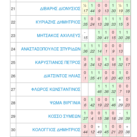
½
1
0
0
1
½
1
21
ΔΙΒΑΡΗΣ ΔΙΟΝΥΣΙΟΣ
17
44
9
13
30
19
35
1
0
0
1
1
1
0
22
ΚΥΡΙΑΖΗΣ ΔΗΜΗΤΡΙΟΣ
35
24
13
28
33
15
5
-
1
1
0
1
1
23
ΜΗΤΣΑΚΟΣ ΑΧΙΛΛΕΥΣ
15
39
41
15
30
28
1
1
1
0
0
0
24
ΑΝΑΣΤΑΣΟΠΟΥΛΟΣ ΣΠΥΡΙΔΩΝ
36
22
14
1
9
13
0
1
0
1
0
1
0
25
ΚΑΡΥΣΤΙΑΝΟΣ ΠΕΤΡΟΣ
8
34
12
43
16
32
17
0
1
1
0
0
1
0
26
ΔΙΑΤΣΙΝΤΟΣ ΗΛΙΑΣ
1
35
41
6
20
40
15
1
1
1
0
0
27
ΦΛΩΡΟΣ ΚΩΝΣΤΑΝΤΙΝΟΣ
46
36
32
7
19
0
1
0
0
1
+
0
28
ΨΩΜΑ ΒΙΡΓΙΝΙΑ
6
42
19
22
46
29
23
1
0
0
1
0
-
1
29
ΚΟΣΣΟ ΣΥΜΕΩΝ
37
4
15
38
18
28
39
0
0
+
1
0
0
+
30
ΚΟΛΟΓΓΙΟΣ ΔΗΜΗΤΡΙΟΣ
44
12
49
45
21
23
38