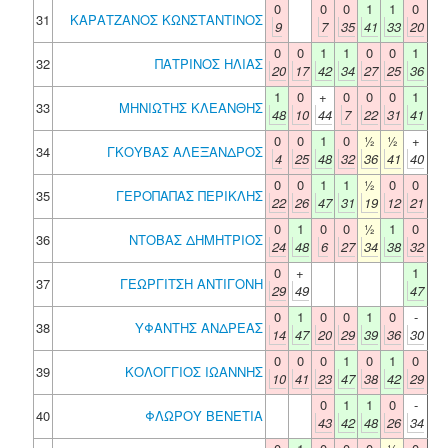
0
0
0
1
1
0
31
ΚΑΡΑΤΖΑΝΟΣ ΚΩΝΣΤΑΝΤΙΝΟΣ
9
7
35
41
33
20
0
0
1
1
0
0
1
32
ΠΑΤΡΙΝΟΣ ΗΛΙΑΣ
20
17
42
34
27
25
36
1
0
+
0
0
0
1
33
ΜΗΝΙΩΤΗΣ ΚΛΕΑΝΘΗΣ
48
10
44
7
22
31
41
0
0
1
0
½
½
+
34
ΓΚΟΥΒΑΣ ΑΛΕΞΑΝΔΡΟΣ
4
25
48
32
36
41
40
0
0
1
1
½
0
0
35
ΓΕΡΟΠΑΠΑΣ ΠΕΡΙΚΛΗΣ
22
26
47
31
19
12
21
0
1
0
0
½
1
0
36
ΝΤΟΒΑΣ ΔΗΜΗΤΡΙΟΣ
24
48
6
27
34
38
32
0
+
1
37
ΓΕΩΡΓΙΤΣΗ ΑΝΤΙΓΟΝΗ
29
49
47
0
1
0
0
1
0
-
38
ΥΦΑΝΤΗΣ ΑΝΔΡΕΑΣ
14
47
20
29
39
36
30
0
0
0
1
0
1
0
39
ΚΟΛΟΓΓΙΟΣ ΙΩΑΝΝΗΣ
10
41
23
47
38
42
29
0
1
1
0
-
40
ΦΛΩΡΟΥ ΒΕΝΕΤΙΑ
43
42
48
26
34