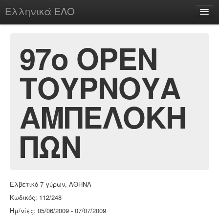
Ελληνικά ΕΛΟ
Περί
97o ΟΡΕΝ
ΤΟΥΡΝΟΥΑ
chesstu.be @ discord
Login
ΑΜΠΕΛΟΚΗ
ΠΩΝ
Ελβετικό 7 γύρων, ΑΘΗΝΑ
Κωδικός: 112/248
Ημ/νίες: 05/06/2009 - 07/07/2009