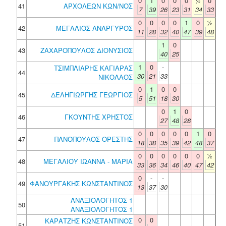
0
1
0
0
0
½
0
41
ΑΡΧΟΛΕΩΝ ΚΩΝ/ΝΟΣ
7
39
26
23
31
34
33
0
0
0
0
1
0
½
42
ΜΕΓΑΛΙΟΣ ΑΝΑΡΓΥΡΟΣ
11
28
32
40
47
39
48
1
0
43
ΖΑΧΑΡΟΠΟΥΛΟΣ ΔΙΟΝΥΣΙΟΣ
40
25
1
0
-
ΤΣΙΜΠΛΙΑΡΗΣ ΚΑΓΙΑΡΑΣ
44
30
21
33
ΝΙΚΟΛΑΟΣ
0
1
0
0
45
ΔΕΛΗΓΙΩΡΓΗΣ ΓΕΩΡΓΙΟΣ
5
51
18
30
0
1
0
46
ΓΚΟΥΝΤΗΣ ΧΡΗΣΤΟΣ
27
48
28
0
0
0
0
0
1
0
47
ΠΑΝΟΠΟΥΛΟΣ ΟΡΕΣΤΗΣ
18
38
35
39
42
48
37
0
0
0
0
0
0
½
48
ΜΕΓΑΛΙΟΥ ΙΩΑΝΝΑ - ΜΑΡΙΑ
33
36
34
46
40
47
42
0
-
-
49
ΦΑΝΟΥΡΓΑΚΗΣ ΚΩΝΣΤΑΝΤΙΝΟΣ
13
37
30
ΑΝΑΞΙΟΛΟΓΗΤΟΣ 1
50
ΑΝΑΞΙΟΛΟΓΗΤΟΣ 1
0
0
ΚΑΡΑΤΖΗΣ ΚΩΝΣΤΑΝΤΙΝΟΣ
51