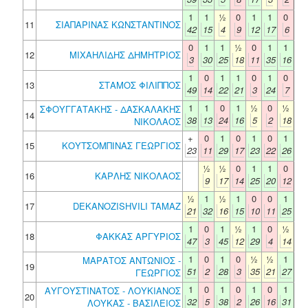
1
1
½
0
1
1
0
11
ΣΙΑΠΑΡΙΝΑΣ ΚΩΝΣΤΑΝΤΙΝΟΣ
42
15
4
9
12
17
6
0
1
1
½
0
1
1
12
ΜΙΧΑΗΛΙΔΗΣ ΔΗΜΗΤΡΙΟΣ
3
30
25
18
11
35
16
1
0
1
1
0
1
0
13
ΣΤΑΜΟΣ ΦΙΛΙΠΠΟΣ
49
14
22
21
3
24
7
1
1
0
1
½
0
½
ΣΦΟΥΓΓΑΤΑΚΗΣ - ΔΑΣΚΑΛΑΚΗΣ
14
38
13
24
16
5
2
18
ΝΙΚΟΛΑΟΣ
+
0
1
0
1
0
1
15
ΚΟΥΤΣΟΜΠΙΝΑΣ ΓΕΩΡΓΙΟΣ
23
11
29
17
23
22
26
½
½
0
1
1
0
16
ΚΑΡΛΗΣ ΝΙΚΟΛΑΟΣ
9
17
14
25
20
12
½
1
½
1
0
0
1
17
DEKANOZISHVILI TAMAZ
21
32
16
15
10
11
25
1
0
1
½
1
0
½
18
ΦΑΚΚΑΣ ΑΡΓΥΡΙΟΣ
47
3
45
12
29
4
14
1
0
1
0
½
½
1
ΜΑΡΑΤΟΣ ΑΝΤΩΝΙΟΣ -
19
51
2
28
3
35
21
27
ΓΕΩΡΓΙΟΣ
1
0
1
0
1
0
1
ΑΥΓΟΥΣΤΙΝΑΤΟΣ - ΛΟΥΚΙΑΝΟΣ
20
32
5
38
2
26
16
31
ΛΟΥΚΑΣ - ΒΑΣΙΛΕΙΟΣ