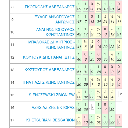
1
1
0
½
1
1
0
8
ΓΚΟΓΚΟΛΗΣ ΑΛΕΞΑΝΔΡΟΣ
39
12
28
29
10
21
4
1
1
0
1
½
½
½
ΞΥΛΟΓΙΑΝΝΟΠΟΥΛΟΣ
9
47
7
13
24
21
14
11
ΑΝΤΩΝΙΟΣ
1
1
½
½
0
½
1
ΑΝΑΓΝΩΣΤΟΠΟΥΛΟΣ
10
42
17
2
15
8
12
21
ΚΩΝΣΤΑΝΤΙΝΟΣ
1
½
½
0
1
1
½
ΜΠΑΛΟΚΑΣ ΔΗΜΗΤΡΙΟΣ -
11
41
6
5
16
20
28
9
ΚΩΝΣΤΑΝΤΙΝΟΣ
1
0
1
0
1
½
1
12
ΚΟΥΤΟΥΚΙΔΗΣ ΠΑΝΑΓΙΩΤΗΣ
40
8
25
30
35
10
22
1
1
1
1
0
0
0
13
ΚΩΣΤΟΥΡΟΣ ΑΛΕΞΑΝΔΡΟΣ
51
31
9
28
1
2
6
1
1
½
½
½
½
0
14
ΙΓΝΑΤΙΑΔΗΣ ΚΩΝΣΤΑΝΤΙΝΟΣ
20
29
1
2
15
9
5
½
1
1
½
½
½
7
15
SIENCZEWSKI ZBIGNIEW
-
22
32
33
10
14
4
1
1
1
0
1
3
16
ΑΖΗΣ-ΑΖΙΖΗΣ ΕΚΤΟΡΑΣ
-
46
36
11
4
30
½
0
1
½
1
1
0
17
KHETSURIANI BESSARION
33
10
40
32
36
22
3