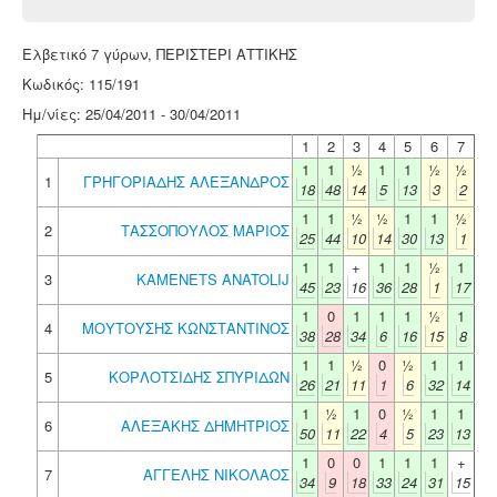
Ελβετικό 7 γύρων, ΠΕΡΙΣΤΕΡΙ ΑΤΤΙΚΗΣ
Κωδικός: 115/191
Ημ/νίες: 25/04/2011 - 30/04/2011
1
2
3
4
5
6
7
1
1
½
1
1
½
½
1
ΓΡΗΓΟΡΙΑΔΗΣ ΑΛΕΞΑΝΔΡΟΣ
18
48
14
5
13
3
2
1
1
½
½
1
1
½
2
ΤΑΣΣΟΠΟΥΛΟΣ ΜΑΡΙΟΣ
25
44
10
14
30
13
1
1
1
+
1
1
½
1
3
KAMENETS ANATOLIJ
45
23
16
36
28
1
17
1
0
1
1
1
½
1
4
ΜΟΥΤΟΥΣΗΣ ΚΩΝΣΤΑΝΤΙΝΟΣ
38
28
34
6
16
15
8
1
1
½
0
½
1
1
5
ΚΟΡΛΟΤΣΙΔΗΣ ΣΠΥΡΙΔΩΝ
26
21
11
1
6
32
14
1
½
1
0
½
1
1
6
ΑΛΕΞΑΚΗΣ ΔΗΜΗΤΡΙΟΣ
50
11
22
4
5
23
13
1
0
0
1
1
1
+
7
ΑΓΓΕΛΗΣ ΝΙΚΟΛΑΟΣ
34
9
18
33
24
31
15