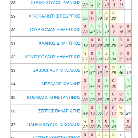
28
ΣΤΑΘΟΠΟΥΛΟΣ ΙΩΑΝΝΗΣ
30
4
8
13
3
11
1
0
1
½
½
29
ΦΙΝΟΚΑΛΙΩΤΗΣ ΓΕΩΡΓΙΟΣ
35
14
49
8
23
0
1
1
1
0
0
0
30
ΤΟΥΡΚΟΛΙΑΣ ΔΗΜΗΤΡΙΟΣ
28
42
31
12
2
16
25
1
0
0
1
1
0
0
31
ΓΑΛΑΝΟΣ ΔΗΜΗΤΡΙΟΣ
19
13
30
26
25
7
20
½
0
1
½
1
0
0
32
ΚΟΝΤΟΠΟΥΛΟΣ ΔΗΜΗΤΡΙΟΣ
37
15
39
17
34
5
18
½
1
0
0
½
1
-
33
ΣΑΒΒΟΓΛΟΥ ΝΙΚΟΛΑΟΣ
17
37
15
7
38
46
19
0
1
0
1
0
1
34
ΜΠΕΛΛΟΣ ΙΩΑΝΝΗΣ
7
47
4
41
32
37
0
1
0
1
0
0
1
35
ΚΟΣΜΙΔΗΣ ΚΩΝΣΤΑΝΤΙΝΟΣ
29
20
36
45
12
24
46
1
0
1
0
0
½
-
36
ΖΕΠΠΟΣ ΠΑΝΑΓΙΩΤΗΣ
49
16
35
3
17
19
27
½
0
1
0
1
0
37
ΣΙΔΗΡΟΠΟΥΛΟΣ ΝΙΚΟΛΑΟΣ
32
33
51
22
49
34
0
0
½
½
½
+
-
38
ΛΑΠΠΑΣ ΚΩΝΣΤΑΝΤΙΝΟΣ