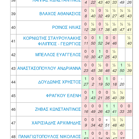
4
22
43
40
33
49
26
0
½
0
½
½
½
½
39
ΒΛΑΧΟΣ ΑΘΑΝΑΣΙΟΣ
8
40
32
49
27
45
43
0
½
0
½
½
½
½
40
ΡΟΪΝΟΣ ΗΛΙΑΣ
12
39
17
38
45
47
41
0
0
1
0
0
½
ΚΟΡΝΙΩΤΗΣ ΣΤΑΥΡΟΥΛΑΚΗΣ
41
11
50
52
34
46
40
ΦΙΛΙΠΠΟΣ - ΓΕΩΡΓΙΟΣ
0
0
1
0
½
42
ΜΠΕΛΛΟΣ ΕΥΑΓΓΕΛΟΣ
10
30
47
25
43
0
0
½
0
½
1
½
43
ΑΝΑΣΤΑΣΟΠΟΥΛΟΥ ΑΝΔΡΙΑΝΝΑ
23
45
38
46
42
50
39
1
0
0
1
0
-
44
ΔΟΥΔΩΝΗΣ ΧΡΗΣΤΟΣ
27
2
19
50
18
20
0
1
0
0
½
½
45
ΦΡΑΓΚΟΥ ΕΛΕΝΗ
3
43
21
35
40
39
0
0
0
1
1
0
0
46
ΖΗΒΑΣ ΚΩΝΣΤΑΝΤΙΝΟΣ
16
49
26
43
41
33
35
0
0
0
+
½
½
47
ΧΑΡΙΣΙΑΔΗΣ ΑΡΧΙΜΗΔΗΣ
9
34
42
51
48
40
1
0
0
0
½
0
48
ΠΑΝΑΓΙΩΤΟΠΟΥΛΟΣ ΝΙΚΟΛΑΟΣ
52
1
24
20
47
27