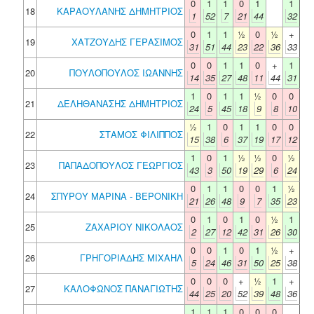
0
1
1
0
1
1
18
ΚΑΡΑΟΥΛΑΝΗΣ ΔΗΜΗΤΡΙΟΣ
1
52
7
21
44
32
0
1
1
½
0
½
+
19
ΧΑΤΖΟΥΔΗΣ ΓΕΡΑΣΙΜΟΣ
31
51
44
23
22
36
33
0
0
1
1
0
+
1
20
ΠΟΥΛΟΠΟΥΛΟΣ ΙΩΑΝΝΗΣ
14
35
27
48
11
44
31
1
0
1
1
½
0
0
21
ΔΕΛΗΘΑΝΑΣΗΣ ΔΗΜΗΤΡΙΟΣ
24
5
45
18
9
8
10
½
1
0
1
1
0
0
22
ΣΤΑΜΟΣ ΦΙΛΙΠΠΟΣ
15
38
6
37
19
17
12
1
0
1
½
½
0
½
23
ΠΑΠΑΔΟΠΟΥΛΟΣ ΓΕΩΡΓΙΟΣ
43
3
50
19
29
6
24
0
1
1
0
0
1
½
24
ΣΠΥΡΟΥ ΜΑΡΙΝΑ - ΒΕΡΟΝΙΚΗ
21
26
48
9
7
35
23
0
1
0
1
0
½
1
25
ΖΑΧΑΡΙΟΥ ΝΙΚΟΛΑΟΣ
2
27
12
42
31
26
30
0
0
1
0
1
½
+
26
ΓΡΗΓΟΡΙΑΔΗΣ ΜΙΧΑΗΛ
5
24
46
31
50
25
38
0
0
0
+
½
1
+
27
ΚΑΛΟΦΩΝΟΣ ΠΑΝΑΓΙΩΤΗΣ
44
25
20
52
39
48
36
1
1
1
0
0
0